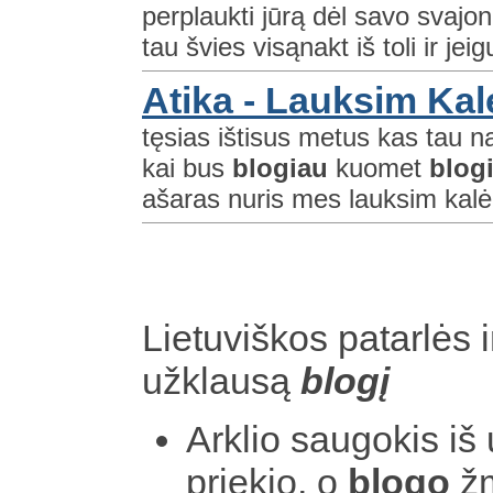
perplaukti jūrą dėl savo svajon
tau švies visąnakt iš toli ir jeigu
Atika - Lauksim Ka
tęsias ištisus metus kas tau n
kai bus
blogiau
kuomet
blog
ašaras nuris mes lauksim kalėd
Lietuviškos patarlės i
užklausą
blogį
Arklio saugokis iš 
priekio, o
blogo
žm