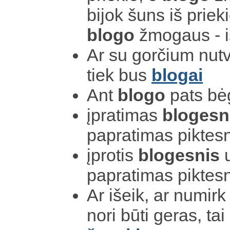
bijok šuns iš prieki
blogo
žmogaus - i
Ar su gorčium nutve
tiek bus
blogai
Ant
blogo
pats bėg
įpratimas
blogesn
papratimas piktes
įprotis
blogesnis
u
papratimas piktes
Ar išeik, ar numirk 
nori būti geras, tai