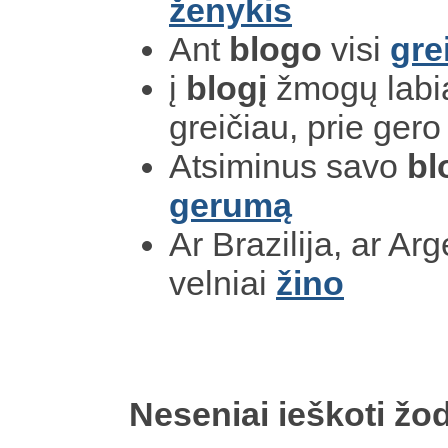
ženykis
Ant
blogo
visi
grei
į
blogį
žmogų labia
greičiau, prie ger
Atsiminus savo
bl
gerumą
Ar Brazilija, ar Ar
velniai
žino
Neseniai ieškoti žod