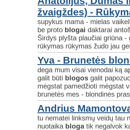
Anatolijus, Dūmas i
žvaigždes) - Rūkym
supykus mama - mielas vaikeli
be proto
blogai
daktarai antoš
Širdys plyšta plaučiai griūna
rūkymas rūkymas žudo jau geri
Yva - Brunetės blo
dega mum visai vienodai ką ap
galit būti
blogos
galit papozuot
mėgstat pamedžioti mėgstat va
brunetės mes - blondinės pras
Andrius Mamontovas
tu nematei linksmų veidų tau n
nuotaika
bloga
tik negalvok ka