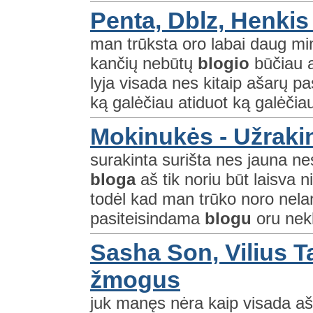
Penta, Dblz, Henkis
man trūksta oro labai daug mi
kančių nebūtų
blogio
būčiau a
lyja visada nes kitaip ašarų p
ką galėčiau atiduot ką galėčiau
Mokinukės - Užraki
surakinta surišta nes jauna ne
bloga
aš tik noriu būt laisva
todėl kad man trūko noro nel
pasiteisindama
blogu
oru nekl
Sasha Son, Vilius T
žmogus
juk manęs nėra kaip visada aš 