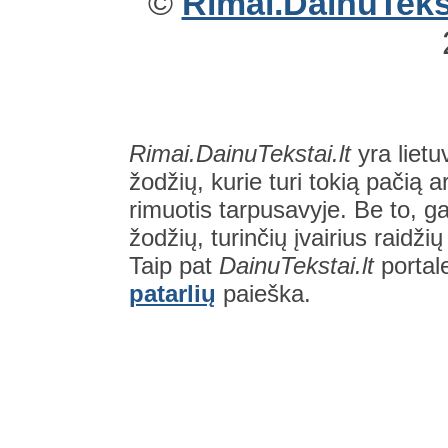
©
Rimai.DainuTekst
Rimai.DainuTekstai.lt
yra lietu
žodžių, kurie turi tokią pačią a
rimuotis tarpusavyje. Be to, gal
žodžių, turinčių įvairius raidži
Taip pat
DainuTekstai.lt
portal
patarlių
paieška.