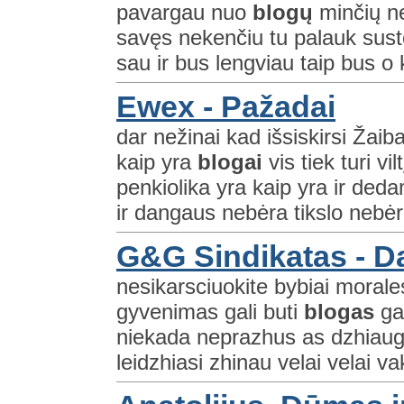
pavargau nuo
blogų
minčių ne
savęs nekenčiu tu palauk sus
sau ir bus lengviau taip bus o 
Ewex - Pažadai
dar nežinai kad išsiskirsi Žaiba
kaip yra
blogai
vis tiek turi vi
penkiolika yra kaip yra ir de
ir dangaus nebėra tikslo nebėr
G&G Sindikatas - D
nesikarsciuokite bybiai morale
gyvenimas gali buti
blogas
gal
niekada neprazhus as dzhiaugi
leidzhiasi zhinau velai velai 