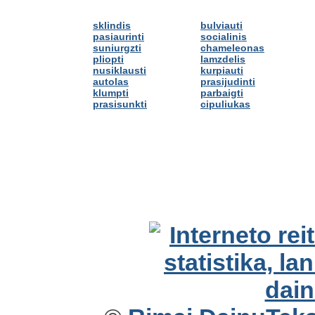
sklindis
bulviauti
pasiaurinti
socialinis
suniurgzti
chameleonas
pliopti
lamzdelis
nusiklausti
kurpiauti
autolas
prasijudinti
klumpti
parbaigti
prasisunkti
cipuliukas