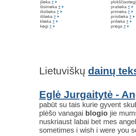
įš
o
ka
plokščiast
o
g
?
išsim
o
ka
praš
o
ka
?
?
išsiš
o
ka
prim
o
ka
?
?
išš
o
ka
prisiš
o
ka
?
?
kli
o
ka
priš
o
ka
?
?
k
o
gi
pr
o
ga
?
?
Lietuviškų
dainų tek
Eglė Jurgaitytė - A
pabūt su tais kurie gyvent sku
plėšo vanagai
blogio
jie mum
nuskriaust labai bet mes ange
sometimes i wish i were you s