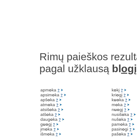
Rimų paieškos rezult
pagal užklausą
bl
ogį
apm
o
ka
k
o
kį
?
?
apsim
o
ka
kri
o
gį
?
?
apš
o
ka
k
uo
ka
?
?
atm
o
ka
m
o
ka
?
?
atsiš
o
ka
n
uo
gį
?
?
atš
o
ka
nusiš
o
ka
?
?
daug
o
ka
nuš
o
ka
?
?
g
uo
gį
pam
o
ka
?
?
įm
o
ka
pasin
o
gi
?
?
išm
o
ka
paš
o
ka
?
?