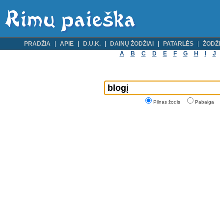
PRADŽIA
APIE
D.U.K.
DAINŲ ŽODŽIAI
PATARLĖS
ŽODŽI
A
B
C
D
E
F
G
H
I
J
Pilnas žodis
Pabaiga