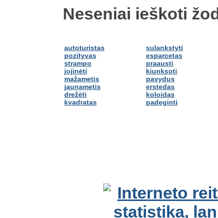
Neseniai ieškoti žod
autoturistas
sulankstyti
pozityvas
esparcetas
strampo
praausti
jojinėti
kiunksoti
mažametis
pavydus
jaunametis
erstedas
drežėti
koloidas
kvadratas
padeginti