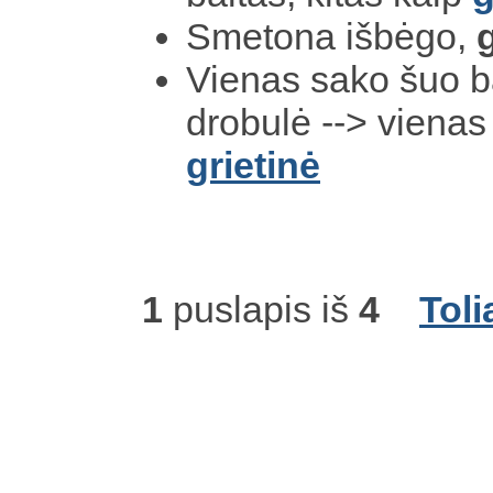
Smetona išbėgo,
Vienas sako šuo ba
drobulė --> vienas 
grietinė
1
puslapis iš
4
Toli