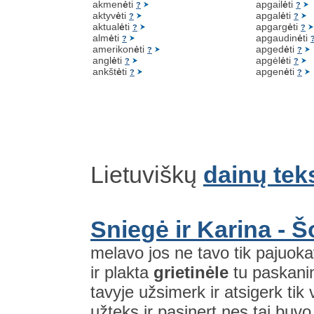
akmen
ė
ti
apgail
ė
ti
?
?
aktyv
ė
ti
apgal
ė
ti
?
?
aktual
ė
ti
apgarg
ė
ti
?
?
alm
ė
ti
apgaudin
ė
ti
?
amerikon
ė
ti
apged
ė
ti
?
?
angl
ė
ti
apgėl
ė
ti
?
?
ankšt
ė
ti
apgen
ė
ti
?
?
Lietuviškų
dainų tek
Sniegė ir Karina - 
melavo jos ne tavo tik pajuoka
ir plakta
grietinėle
tu paskanin
tavyje užsimerk ir atsigerk tik
užteks ir pasinert nes tai buvo 