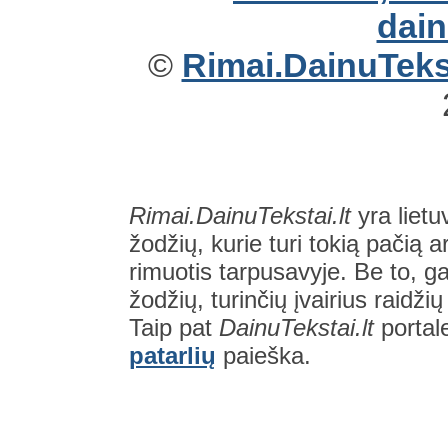
©
Rimai.DainuTekst
Rimai.DainuTekstai.lt
yra lietu
žodžių, kurie turi tokią pačią a
rimuotis tarpusavyje. Be to, gal
žodžių, turinčių įvairius raidži
Taip pat
DainuTekstai.lt
portal
patarlių
paieška.