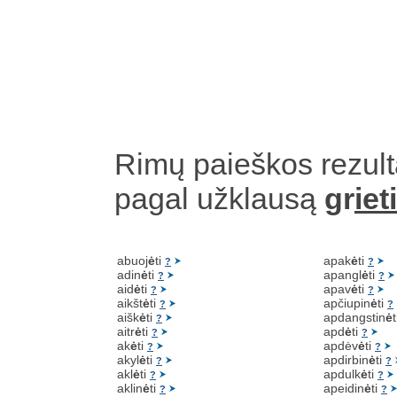
Rimų paieškos rezult
pagal užklausą
gr
ieti
abuoj
ė
ti
apak
ė
ti
?
?
adin
ė
ti
apangl
ė
ti
?
?
aid
ė
ti
apav
ė
ti
?
?
aikšt
ė
ti
apčiupin
ė
ti
?
?
aišk
ė
ti
apdangstin
ė
?
aitr
ė
ti
apd
ė
ti
?
?
ak
ė
ti
apdėv
ė
ti
?
?
akyl
ė
ti
apdirbin
ė
ti
?
?
akl
ė
ti
apdulk
ė
ti
?
?
aklin
ė
ti
apeidin
ė
ti
?
?