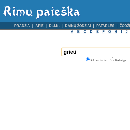
PRADŽIA
APIE
D.U.K.
DAINŲ ŽODŽIAI
PATARLĖS
ŽODŽI
A
B
C
D
E
F
G
H
I
J
Pilnas žodis
Pabaiga