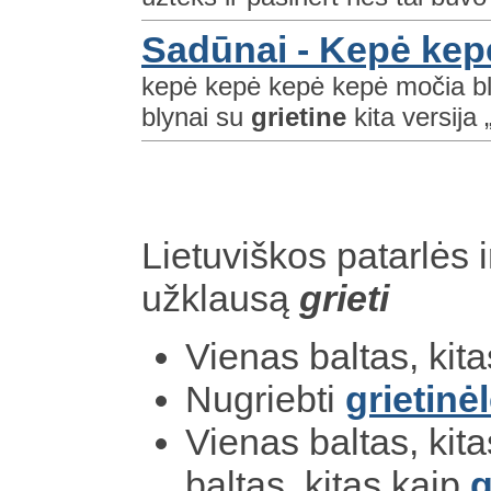
Sadūnai - Kepė kep
kepė kepė kepė kepė močia blyn
blynai su
grietine
kita versija
Lietuviškos patarlės i
užklausą
grieti
Vienas baltas, kit
Nugriebti
grietinė
Vienas baltas, kit
baltas, kitas kaip
g