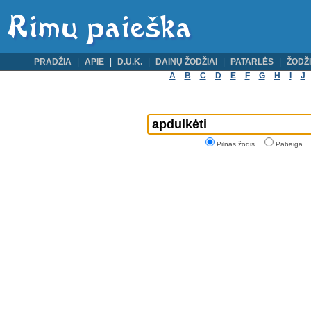
PRADŽIA
APIE
D.U.K.
DAINŲ ŽODŽIAI
PATARLĖS
ŽODŽI
A
B
C
D
E
F
G
H
I
J
Pilnas žodis
Pabaiga