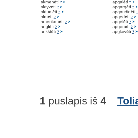
akmen
ė
ti
apgal
ė
ti
?
?
aktyv
ė
ti
apgarg
ė
ti
?
?
aktual
ė
ti
apgaudin
ė
ti
?
alm
ė
ti
apged
ė
ti
?
?
amerikon
ė
ti
apgėl
ė
ti
?
?
angl
ė
ti
apgen
ė
ti
?
?
ankšt
ė
ti
apgleiv
ė
ti
?
?
1
puslapis iš
4
Toli