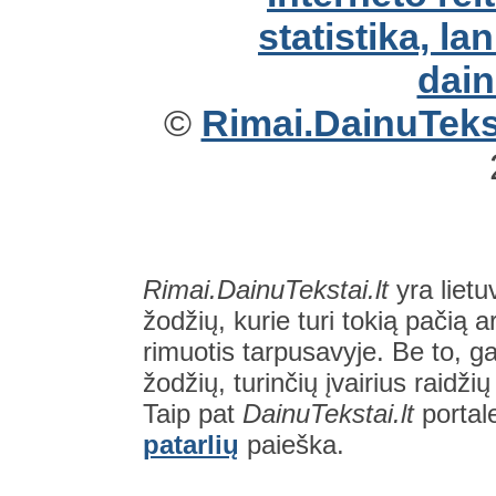
©
Rimai.DainuTekst
Rimai.DainuTekstai.lt
yra lietu
žodžių, kurie turi tokią pačią a
rimuotis tarpusavyje. Be to, gal
žodžių, turinčių įvairius raidži
Taip pat
DainuTekstai.lt
portal
patarlių
paieška.