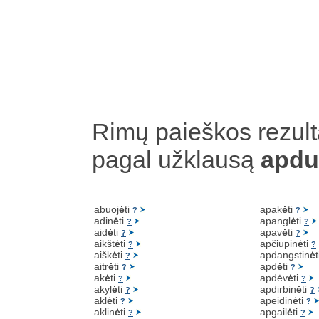
Rimų paieškos rezult
pagal užklausą
apdu
abuoj
ė
ti
apak
ė
ti
?
?
adin
ė
ti
apangl
ė
ti
?
?
aid
ė
ti
apav
ė
ti
?
?
aikšt
ė
ti
apčiupin
ė
ti
?
?
aišk
ė
ti
apdangstin
ė
?
aitr
ė
ti
apd
ė
ti
?
?
ak
ė
ti
apdėv
ė
ti
?
?
akyl
ė
ti
apdirbin
ė
ti
?
?
akl
ė
ti
apeidin
ė
ti
?
?
aklin
ė
ti
apgail
ė
ti
?
?