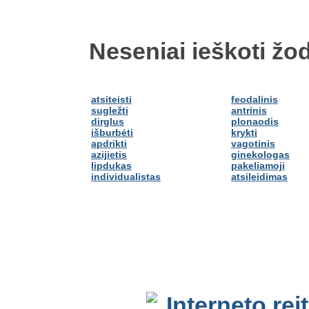
Neseniai ieškoti žod
atsiteisti
feodalinis
sugležti
antrinis
dirglus
plonaodis
išburbėti
krykti
apdrikti
vagotinis
azijietis
ginekologas
lipdukas
pakeliamoji
individualistas
atsileidimas