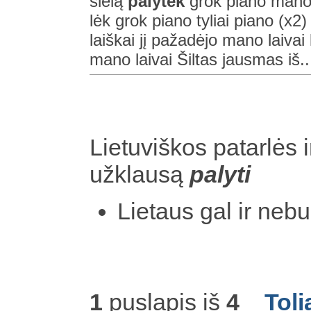
sielą
palytėk
grok piano mano st
lėk grok piano tyliai piano (x2
laiškai jį pažadėjo mano laivai
mano laivai Šiltas jausmas iš..
Lietuviškos patarlės i
užklausą
palyti
Lietaus gal ir neb
1
puslapis iš
4
Toli