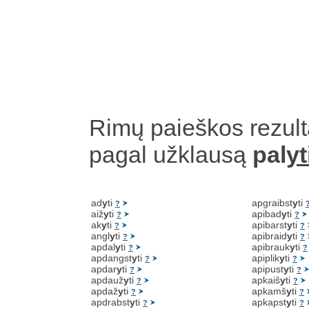
Rimų paieškos rezult
pagal užklausą
pal
yt
ad
y
ti
apgraibst
y
ti
?
aiž
y
ti
apibad
y
ti
?
?
ak
y
ti
apibarst
y
ti
?
?
angl
y
ti
apibraid
y
ti
?
?
apdal
y
ti
apibrauk
y
ti
?
?
apdangst
y
ti
apiplik
y
ti
?
?
apdar
y
ti
apipust
y
ti
?
?
apdauž
y
ti
apkaiš
y
ti
?
?
apdaž
y
ti
apkamš
y
ti
?
?
apdrabst
y
ti
apkapst
y
ti
?
?