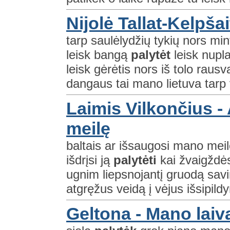
Nijolė Tallat-Kelpšai
tarp saulėlydžių tykių nors mi
leisk bangą
palytėt
leisk nupla
leisk gėrėtis nors iš tolo rausv
dangaus tai mano lietuva tarp v
Laimis Vilkončius -
meilę
baltais ar išsaugosi mano meil
išdrįsi ją
palytėti
kai žvaigždės
ugnim liepsnojantį gruodą savi
atgręžus veidą į vėjus išsipild
Geltona - Mano laiv