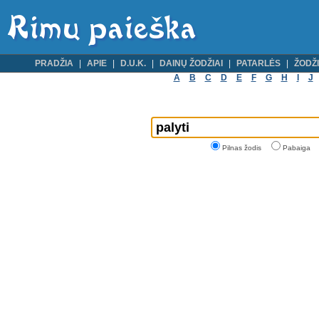
PRADŽIA
APIE
D.U.K.
DAINŲ ŽODŽIAI
PATARLĖS
ŽODŽI
A
B
C
D
E
F
G
H
I
J
Pilnas žodis
Pabaiga