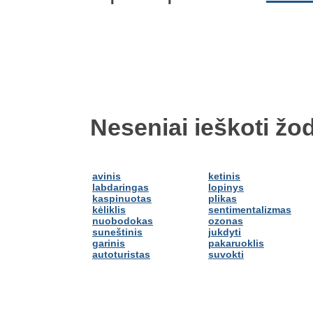
Neseniai ieškoti žod
avinis
ketinis
labdaringas
lopinys
kaspinuotas
plikas
kėliklis
sentimentalizmas
nuobodokas
ozonas
suneštinis
jukdyti
garinis
pakaruoklis
autoturistas
suvokti