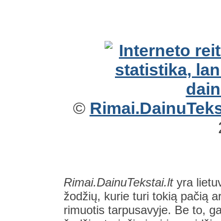
©
Rimai.DainuTekst
Rimai.DainuTekstai.lt
yra lietu
žodžių, kurie turi tokią pačią a
rimuotis tarpusavyje. Be to, gal