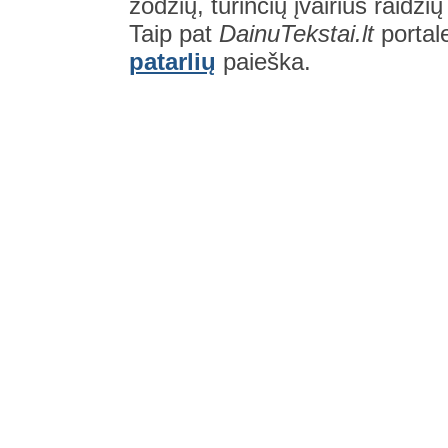
žodžių, turinčių įvairius raidži
Taip pat
DainuTekstai.lt
portal
patarlių
paieška.