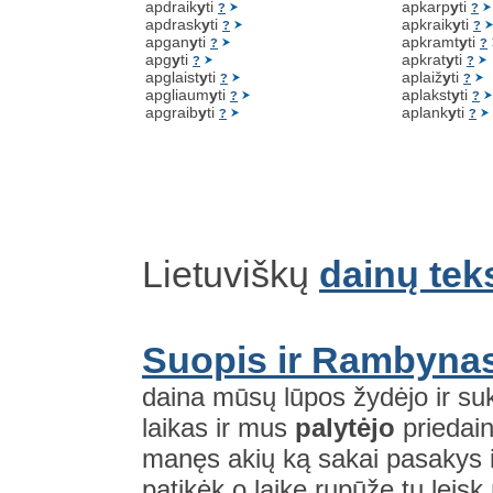
apdraik
y
ti
apkarp
y
ti
?
?
apdrask
y
ti
apkraik
y
ti
?
?
apgan
y
ti
apkramt
y
ti
?
?
apg
y
ti
apkrat
y
ti
?
?
apglaist
y
ti
aplaiž
y
ti
?
?
apgliaum
y
ti
aplakst
y
ti
?
?
apgraib
y
ti
aplank
y
ti
?
?
Lietuviškų
dainų tek
Suopis ir Rambynas 
daina mūsų lūpos žydėjo ir s
laikas ir mus
palytėjo
priedain
manęs akių ką sakai pasakys i
patikėk o laike rupūže tu leisk