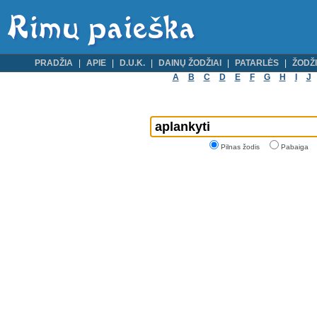
PRADŽIA
APIE
D.U.K.
DAINŲ ŽODŽIAI
PATARLĖS
ŽODŽI
A
B
C
D
E
F
G
H
I
J
Pilnas žodis
Pabaiga