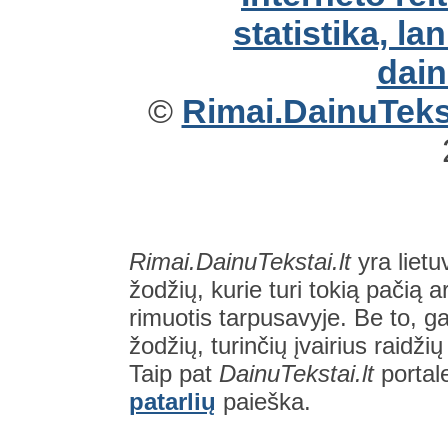
©
Rimai.DainuTekst
Rimai.DainuTekstai.lt
yra lietu
žodžių, kurie turi tokią pačią a
rimuotis tarpusavyje. Be to, gal
žodžių, turinčių įvairius raidži
Taip pat
DainuTekstai.lt
portal
patarlių
paieška.