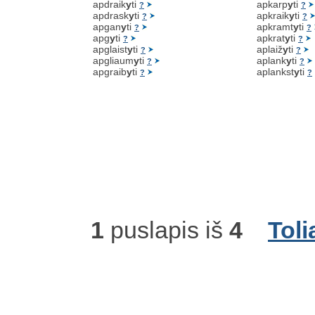
apdraik
y
ti
apkarp
y
ti
?
?
apdrask
y
ti
apkraik
y
ti
?
?
apgan
y
ti
apkramt
y
ti
?
?
apg
y
ti
apkrat
y
ti
?
?
apglaist
y
ti
aplaiž
y
ti
?
?
apgliaum
y
ti
aplank
y
ti
?
?
apgraib
y
ti
aplankst
y
ti
?
?
1
puslapis iš
4
Toli