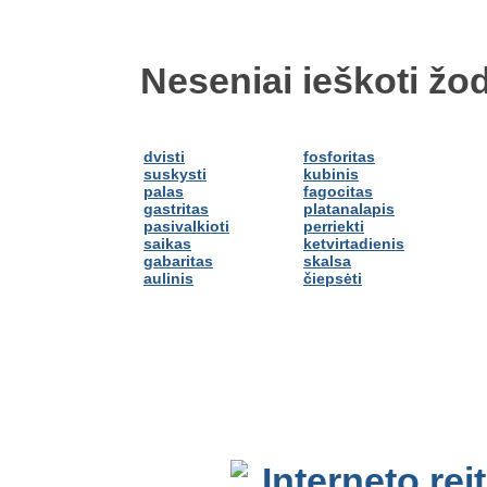
Neseniai ieškoti žod
dvisti
fosforitas
suskysti
kubinis
palas
fagocitas
gastritas
platanalapis
pasivalkioti
perriekti
saikas
ketvirtadienis
gabaritas
skalsa
aulinis
čiepsėti