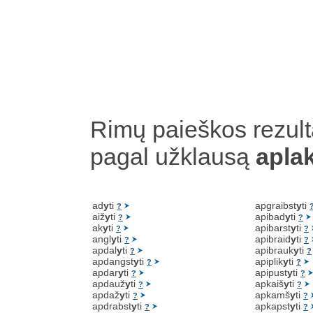
Rimų paieškos rezult
pagal užklausą
apla
ad
y
ti
apgraibst
y
ti
?
aiž
y
ti
apibad
y
ti
?
?
ak
y
ti
apibarst
y
ti
?
?
angl
y
ti
apibraid
y
ti
?
?
apdal
y
ti
apibrauk
y
ti
?
?
apdangst
y
ti
apiplik
y
ti
?
?
apdar
y
ti
apipust
y
ti
?
?
apdauž
y
ti
apkaiš
y
ti
?
?
apdaž
y
ti
apkamš
y
ti
?
?
apdrabst
y
ti
apkapst
y
ti
?
?