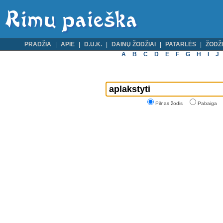
PRADŽIA
APIE
D.U.K.
DAINŲ ŽODŽIAI
PATARLĖS
ŽODŽI
A
B
C
D
E
F
G
H
I
J
Pilnas žodis
Pabaiga