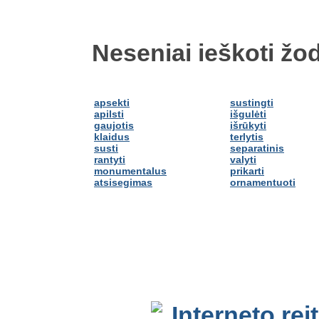
Neseniai ieškoti žod
apsekti
sustingti
apilsti
išgulėti
gaujotis
išrūkyti
klaidus
terlytis
susti
separatinis
rantyti
valyti
monumentalus
prikarti
atsisegimas
ornamentuoti