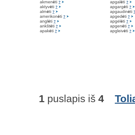
akmen
ė
ti
apgal
ė
ti
?
?
aktyv
ė
ti
apgarg
ė
ti
?
?
alm
ė
ti
apgaudin
ė
ti
?
amerikon
ė
ti
apged
ė
ti
?
?
angl
ė
ti
apgėl
ė
ti
?
?
ankšt
ė
ti
apgen
ė
ti
?
?
apak
ė
ti
apgleiv
ė
ti
?
?
1
puslapis iš
4
Toli