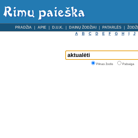
PRADŽIA
APIE
D.U.K.
DAINŲ ŽODŽIAI
PATARLĖS
ŽODŽI
A
B
C
D
E
F
G
H
I
J
Pilnas žodis
Pabaiga