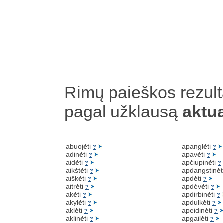
Rimų paieškos rezult
pagal užklausą
aktua
abuoj
ė
ti
apangl
ė
ti
?
?
adin
ė
ti
apav
ė
ti
?
?
aid
ė
ti
apčiupin
ė
ti
?
?
aikšt
ė
ti
apdangstin
ė
?
aišk
ė
ti
apd
ė
ti
?
?
aitr
ė
ti
apdėv
ė
ti
?
?
ak
ė
ti
apdirbin
ė
ti
?
?
akyl
ė
ti
apdulk
ė
ti
?
?
akl
ė
ti
apeidin
ė
ti
?
?
aklin
ė
ti
apgail
ė
ti
?
?