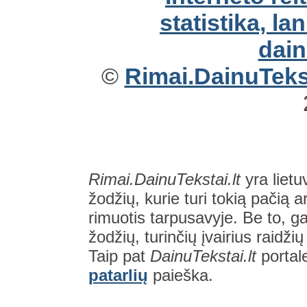
©
Rimai.DainuTekst
Rimai.DainuTekstai.lt
yra lietu
žodžių, kurie turi tokią pačią a
rimuotis tarpusavyje. Be to, gal
žodžių, turinčių įvairius raidži
Taip pat
DainuTekstai.lt
portal
patarlių
paieška.