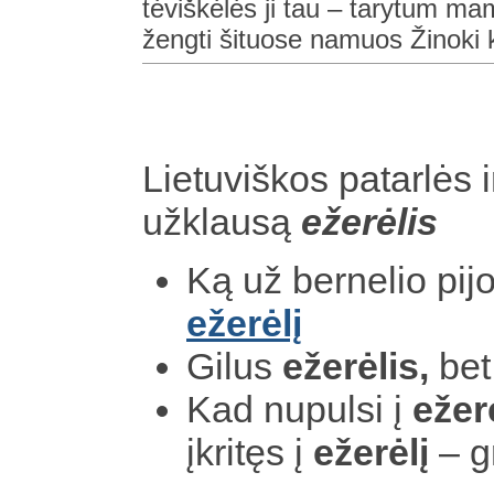
tėviškėlės ji tau – tarytum ma
žengti šituose namuos Žinoki k
Lietuviškos patarlės i
užklausą
ežerėlis
Ką už bernelio pijo
ežerėlį
Gilus
ežerėlis,
bet
Kad nupulsi į
ežerė
įkritęs į
ežerėlį
– gr