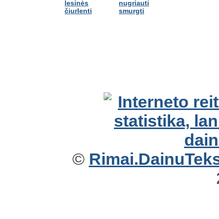
lesinės
nugriauti
čiurlenti
smurgti
©
Rimai.DainuTekst