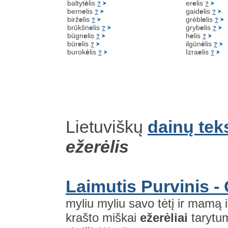
baltyt
ė
lis
er
e
lis
?
?
bern
e
lis
gaid
e
lis
?
?
birž
e
lis
grėbl
e
lis
?
?
brūkšn
e
lis
gryb
e
lis
?
?
būgn
e
lis
h
e
lis
?
?
būr
e
lis
ilgūn
ė
lis
?
?
burok
ė
lis
Izra
e
lis
?
?
Lietuviškų
dainų tek
ežerėlis
Laimutis Purvinis -
myliu myliu savo tėtį ir mamą 
krašto miškai
ežerėliai
tarytu