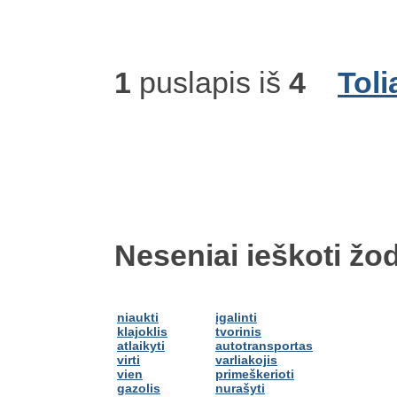
1
puslapis iš
4
Toli
Neseniai ieškoti žod
niaukti
įgalinti
klajoklis
tvorinis
atlaikyti
autotransportas
virti
varliakojis
vien
primeškerioti
gazolis
nurašyti