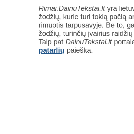
Rimai.DainuTekstai.lt
yra lietu
žodžių, kurie turi tokią pačią a
rimuotis tarpusavyje. Be to, gal
žodžių, turinčių įvairius raidži
Taip pat
DainuTekstai.lt
portal
patarlių
paieška.