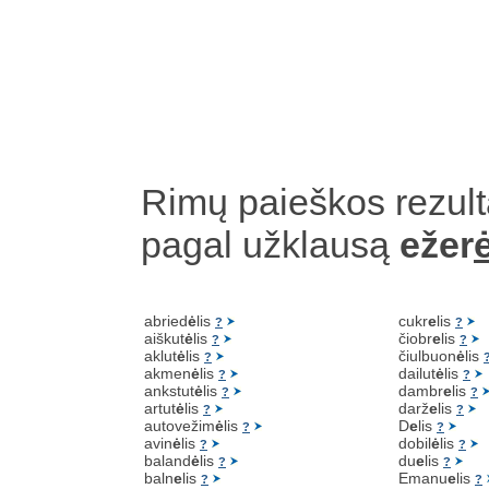
Rimų paieškos rezult
pagal užklausą
ežer
ė
abried
ė
lis
cukr
e
lis
?
?
aiškut
ė
lis
čiobr
e
lis
?
?
aklut
ė
lis
čiulbuon
ė
lis
?
akmen
ė
lis
dailut
ė
lis
?
?
ankstut
ė
lis
dambr
e
lis
?
?
artut
ė
lis
darž
e
lis
?
?
autovežim
ė
lis
D
e
lis
?
?
avin
ė
lis
dobil
ė
lis
?
?
baland
ė
lis
du
e
lis
?
?
baln
e
lis
Emanu
e
lis
?
?