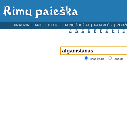
PRADŽIA
APIE
D.U.K.
DAINŲ ŽODŽIAI
PATARLĖS
ŽODŽI
A
B
C
D
E
F
G
H
I
J
Pilnas žodis
Pabaiga