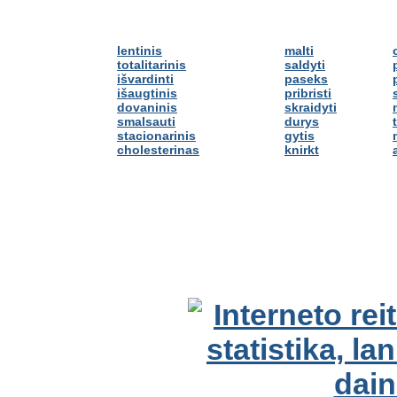
lentinis
malti
totalitarinis
saldyti
išvardinti
paseks
išaugtinis
pribristi
dovaninis
skraidyti
smalsauti
durys
stacionarinis
gytis
cholesterinas
knirkt