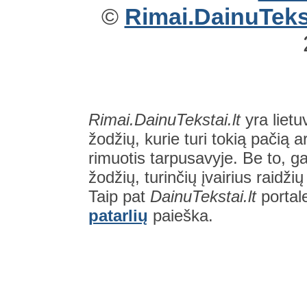
©
Rimai.DainuTekst
Rimai.DainuTekstai.lt
yra lietu
žodžių, kurie turi tokią pačią a
rimuotis tarpusavyje. Be to, gal
žodžių, turinčių įvairius raidži
Taip pat
DainuTekstai.lt
portal
patarlių
paieška.