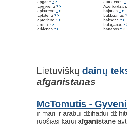
apg
a
nė
autog
e
nas
?
?
apgyv
e
na
Azerbaidž
a
n
?
apkūr
e
na
baj
a
nas
?
?
aplet
e
na
baklaž
a
nas
?
?
apterl
e
na
baks
e
na
?
?
ar
e
na
balag
a
nas
?
?
arkl
ė
nas
ban
a
nas
?
?
Lietuviškų
dainų tek
afganistanas
McTomutis - Gyveni
ir man ir arabui džihadui-džihi
ruošiasi karui
afganistane
avt