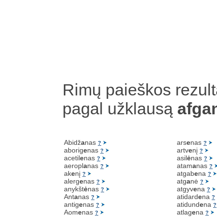
Rimų paieškos rezult
pagal užklausą
afgan
Abidž
a
nas
ars
e
nas
?
?
aborig
e
nas
artv
e
nį
?
?
acetil
e
nas
asil
ė
nas
?
?
aeropl
a
nas
atam
a
nas
?
?
ak
e
nį
atgab
e
na
?
?
alerg
e
nas
atg
a
nė
?
?
anykšt
ė
nas
atgyv
e
na
?
?
Ant
a
nas
atidard
e
na
?
?
antig
e
nas
atidund
e
na
?
?
Aom
e
nas
atlag
e
na
?
?