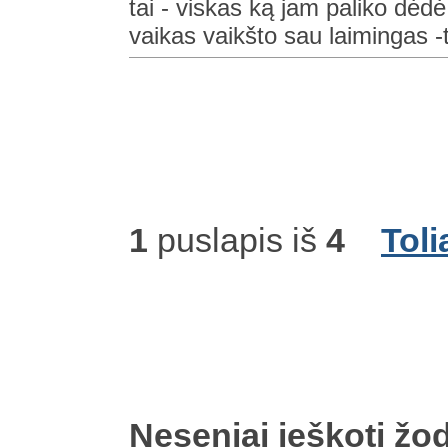
tai - viskas ką jam paliko dė
vaikas vaikšto sau laimingas -
1
puslapis iš
4
Toli
Neseniai ieškoti žod