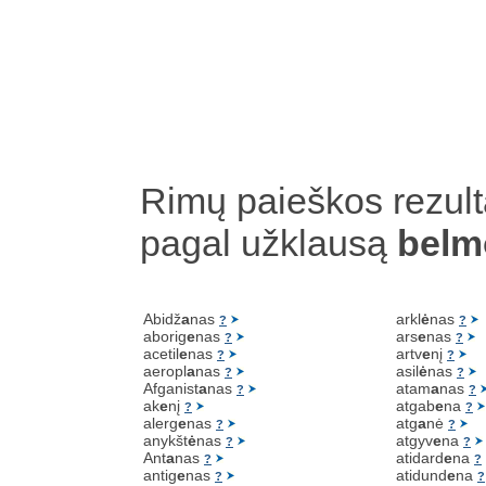
Rimų paieškos rezult
pagal užklausą
belm
Abidž
a
nas
arkl
ė
nas
?
?
aborig
e
nas
ars
e
nas
?
?
acetil
e
nas
artv
e
nį
?
?
aeropl
a
nas
asil
ė
nas
?
?
Afganist
a
nas
atam
a
nas
?
?
ak
e
nį
atgab
e
na
?
?
alerg
e
nas
atg
a
nė
?
?
anykšt
ė
nas
atgyv
e
na
?
?
Ant
a
nas
atidard
e
na
?
?
antig
e
nas
atidund
e
na
?
?