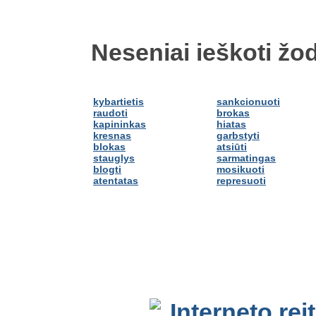
Neseniai ieškoti žod
kybartietis
sankcionuoti
raudoti
brokas
kapininkas
hiatas
kresnas
garbstyti
blokas
atsiūti
stauglys
sarmatingas
blogti
mosikuoti
atentatas
represuoti