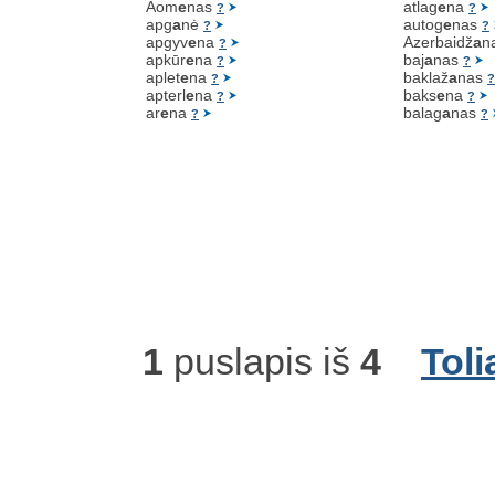
Aom
e
nas
atlag
e
na
?
?
apg
a
nė
autog
e
nas
?
?
apgyv
e
na
Azerbaidž
a
n
?
apkūr
e
na
baj
a
nas
?
?
aplet
e
na
baklaž
a
nas
?
?
apterl
e
na
baks
e
na
?
?
ar
e
na
balag
a
nas
?
?
1
puslapis iš
4
Toli