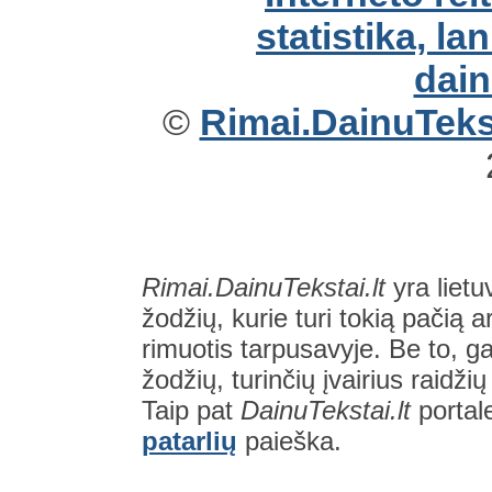
©
Rimai.DainuTekst
Rimai.DainuTekstai.lt
yra lietu
žodžių, kurie turi tokią pačią a
rimuotis tarpusavyje. Be to, gal
žodžių, turinčių įvairius raidži
Taip pat
DainuTekstai.lt
portal
patarlių
paieška.