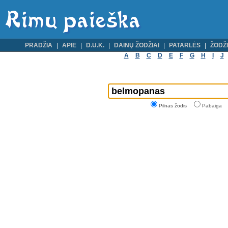
PRADŽIA
APIE
D.U.K.
DAINŲ ŽODŽIAI
PATARLĖS
ŽODŽI
A
B
C
D
E
F
G
H
I
J
Pilnas žodis
Pabaiga