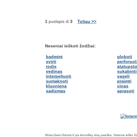
1
puslapis iš
3
Toliau >>
Neseniai ieškoti žodžiai:
badmirė
globoti
svirti
perforuot
rodis
atatupst
vedinas
sukabinti
interpeliuoti
vagelį
sumaknoti
praimti
kluoniena
cinas
sadizmas
aprasoti
Rimai.DainuTekstai.lt
yra lietuviškų rimų paieška. Sistema ieško žodž