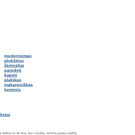
modernizmas
plokštino
žėrūnėliai
parodyti
kapoti
plakikas
makaroniškas
kerpinis
škoti ne tik rimų, bet ir žodžių, turinčių įvairius raidžių