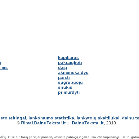
kapiliarus
i
pakraiglioti
omis
dašį
akmenskaldys
jausti
sugrupuoju
snukis
primurdyti
©
Rimai.DainuTekstai.lt
.:.
DainuTekstai.lt
, 2010
ių, kurie turi tokią pačią ar panašią kirčiuotą pabaigą ir galėtų rimuotis tarpusavyje. Be to, galima ie