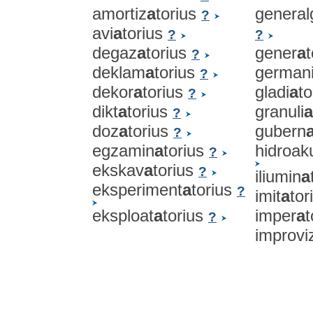
amortiz
a
torius
general
?
avi
a
torius
?
?
degaz
a
torius
gener
a
?
deklam
a
torius
german
?
dekor
a
torius
gladi
a
t
?
dikt
a
torius
granuli
a
?
doz
a
torius
gubern
?
egzamin
a
torius
hidroak
?
ekskav
a
torius
?
iliumin
a
eksperiment
a
torius
?
imit
a
tor
eksploat
a
torius
imper
a
t
?
improvi