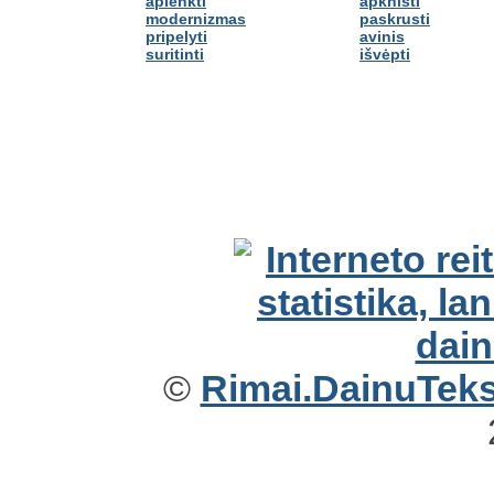
aplenkti
apknisti
modernizmas
paskrusti
pripelyti
avinis
suritinti
išvėpti
©
Rimai.DainuTekst