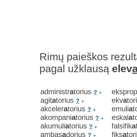
Rimų paieškos rezult
pagal užklausą
elev
administr
a
torius
eksprop
?
agit
a
torius
ekv
a
tor
?
akceler
a
torius
emuli
a
t
?
akompani
a
torius
eskal
a
t
?
akumuli
a
torius
falsifik
a
?
ambas
a
dorius
fiks
a
tor
?