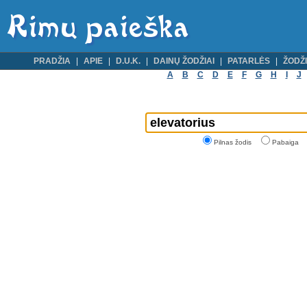
PRADŽIA
APIE
D.U.K.
DAINŲ ŽODŽIAI
PATARLĖS
ŽODŽI
A
B
C
D
E
F
G
H
I
J
Pilnas žodis
Pabaiga