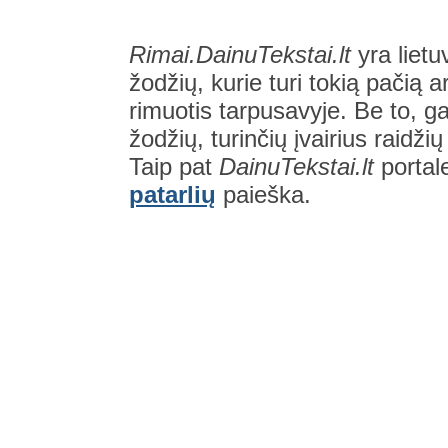
Rimai.DainuTekstai.lt
yra lietu
žodžių, kurie turi tokią pačią a
rimuotis tarpusavyje. Be to, gal
žodžių, turinčių įvairius raidži
Taip pat
DainuTekstai.lt
portal
patarlių
paieška.