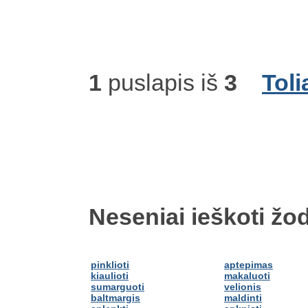
1
puslapis iš
3
Toli
Neseniai ieškoti žod
pinklioti
aptepimas
kiaulioti
makaluoti
sumarguoti
velionis
baltmargis
maldinti