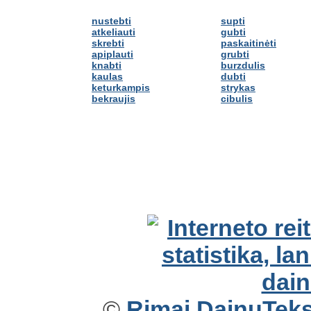
nustebti
supti
atkeliauti
gubti
skrebti
paskaitinėti
apiplauti
grubti
knabti
burzdulis
kaulas
dubti
keturkampis
strykas
bekraujis
cibulis
©
Rimai.DainuTekst