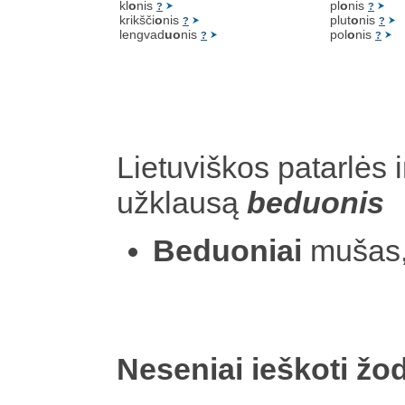
kl
o
nis
pl
o
nis
?
?
krikšči
o
nis
plut
o
nis
?
?
lengvad
uo
nis
pol
o
nis
?
?
Lietuviškos patarlės i
užklausą
beduonis
Beduoniai
mušas,
Neseniai ieškoti žod