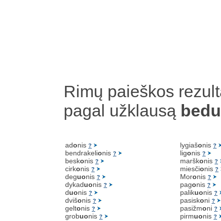
Rimų paieškos rezult
pagal užklausą
bedu
ad
o
nis
lygiaš
o
nis
?
?
bendrakeli
o
nis
lig
o
nis
?
?
besk
o
nis
maršk
o
nis
?
?
cirk
o
nis
miesči
o
nis
?
?
deg
uo
nis
Mor
o
nis
?
?
dykad
uo
nis
pag
o
nis
?
?
d
uo
nis
palik
uo
nis
?
?
dviš
o
nis
pasisk
o
ni
?
?
gelt
o
nis
pasižm
o
ni
?
?
grob
uo
nis
pirm
uo
nis
?
?