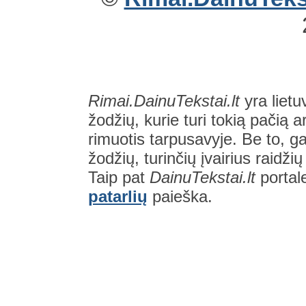
Rimai.DainuTekstai.lt
yra lietu
žodžių, kurie turi tokią pačią a
rimuotis tarpusavyje. Be to, gal
žodžių, turinčių įvairius raidži
Taip pat
DainuTekstai.lt
portal
patarlių
paieška.