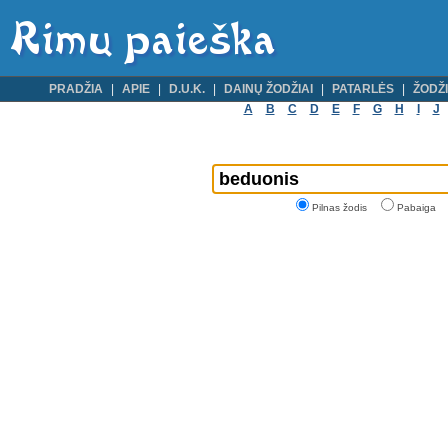
PRADŽIA
APIE
D.U.K.
DAINŲ ŽODŽIAI
PATARLĖS
ŽODŽI
A
B
C
D
E
F
G
H
I
J
Pilnas žodis
Pabaiga