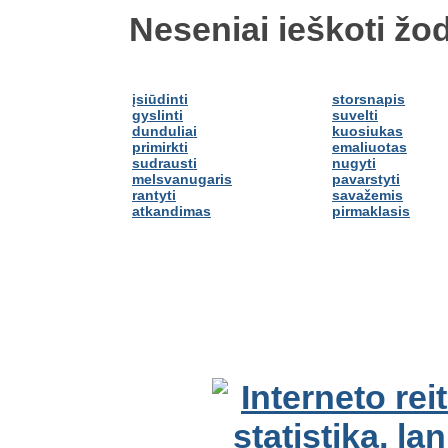
Neseniai ieškoti žod
įsiūdinti
storsnapis
gyslinti
suvelti
dunduliai
kuosiukas
primirkti
emaliuotas
sudrausti
nugyti
melsvanugaris
pavarstyti
rantyti
savažemis
atkandimas
pirmaklasis