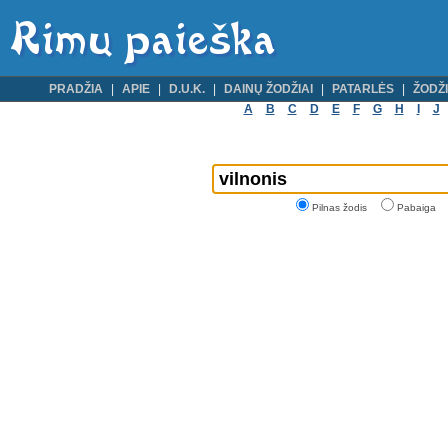
PRADŽIA
APIE
D.U.K.
DAINŲ ŽODŽIAI
PATARLĖS
ŽODŽI
A
B
C
D
E
F
G
H
I
J
Pilnas žodis
Pabaiga