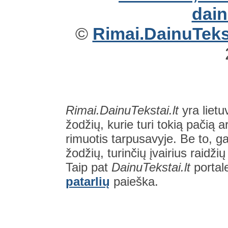
©
Rimai.DainuTekst
Rimai.DainuTekstai.lt
yra lietu
žodžių, kurie turi tokią pačią a
rimuotis tarpusavyje. Be to, gal
žodžių, turinčių įvairius raidži
Taip pat
DainuTekstai.lt
portal
patarlių
paieška.