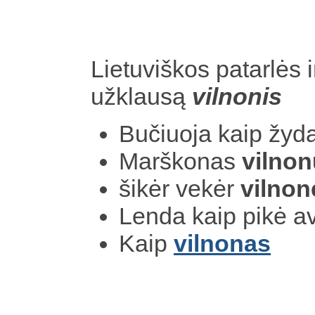
Lietuviškos patarlės i
užklausą
vilnonis
Bučiuoja kaip žyd
Marškonas
vilnon
šikėr vekėr
vilnon
Lenda kaip pikė a
Kaip
vilnonas