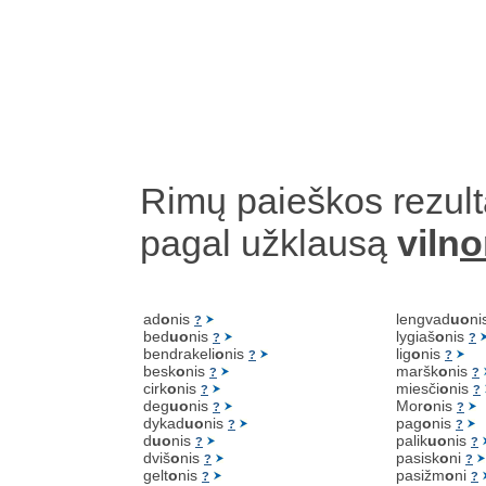
Rimų paieškos rezult
pagal užklausą
viln
o
ad
o
nis
lengvad
uo
ni
?
bed
uo
nis
lygiaš
o
nis
?
?
bendrakeli
o
nis
lig
o
nis
?
?
besk
o
nis
maršk
o
nis
?
?
cirk
o
nis
miesči
o
nis
?
?
deg
uo
nis
Mor
o
nis
?
?
dykad
uo
nis
pag
o
nis
?
?
d
uo
nis
palik
uo
nis
?
?
dviš
o
nis
pasisk
o
ni
?
?
gelt
o
nis
pasižm
o
ni
?
?