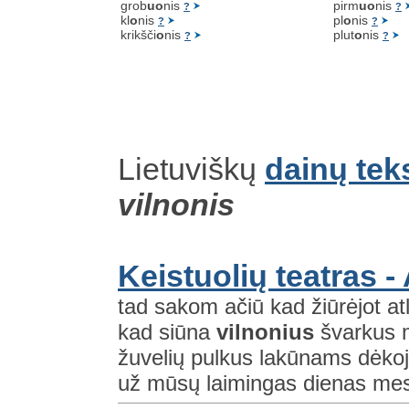
grob
uo
nis
pirm
uo
nis
?
?
kl
o
nis
pl
o
nis
?
?
krikšči
o
nis
plut
o
nis
?
?
Lietuviškų
dainų tek
vilnonis
Keistuolių teatras - 
tad sakom ačiū kad žiūrėjot atl
kad siūna
vilnonius
švarkus m
žuvelių pulkus lakūnams dėko
už mūsų laimingas dienas mes d