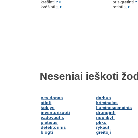
kr
e
šinti
prisigr
e
tinti
?
?
kv
ė
šinti
r
e
tinti
?
?
Neseniai ieškoti žod
nevidonas
darbus
atloti
kriminalas
šoklys
liuminescencinis
inventorizuoti
drunginti
vadovautis
nuplikyti
pietietis
pliko
detektorinis
rykauti
blogti
greitoji