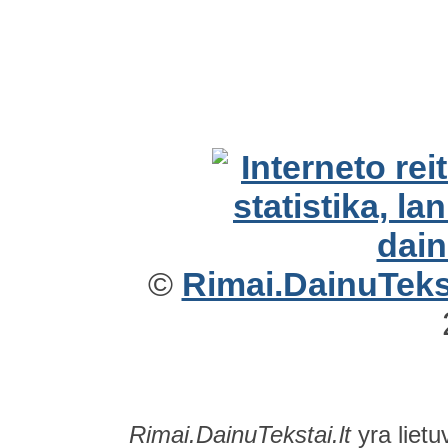
©
Rimai.DainuTekst
Rimai.DainuTekstai.lt
yra lietu