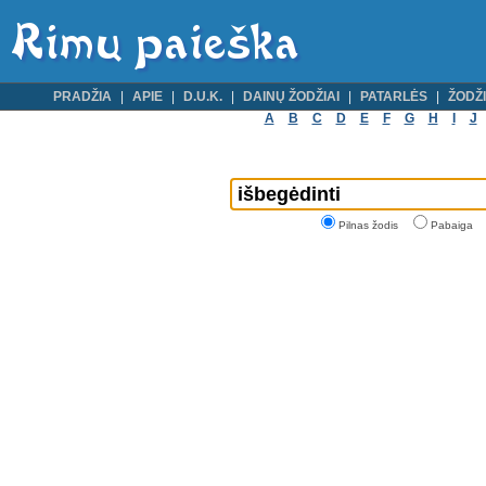
PRADŽIA
APIE
D.U.K.
DAINŲ ŽODŽIAI
PATARLĖS
ŽODŽI
A
B
C
D
E
F
G
H
I
J
Pilnas žodis
Pabaiga