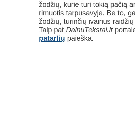
žodžių, kurie turi tokią pačią a
rimuotis tarpusavyje. Be to, gal
žodžių, turinčių įvairius raidži
Taip pat
DainuTekstai.lt
portal
patarlių
paieška.