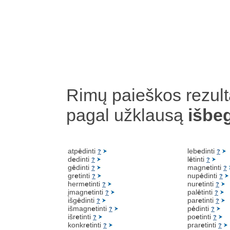
Rimų paieškos rezult
pagal užklausą
išbe
atp
ė
dinti
leb
e
dinti
?
?
d
e
dinti
l
ė
tinti
?
?
g
ė
dinti
magn
e
tinti
?
?
gr
e
tinti
nup
ė
dinti
?
?
herm
e
tinti
nur
e
tinti
?
?
įmagn
e
tinti
pal
ė
tinti
?
?
išg
ė
dinti
par
e
tinti
?
?
išmagn
e
tinti
p
ė
dinti
?
?
išr
e
tinti
po
e
tinti
?
?
konkr
e
tinti
prar
e
tinti
?
?