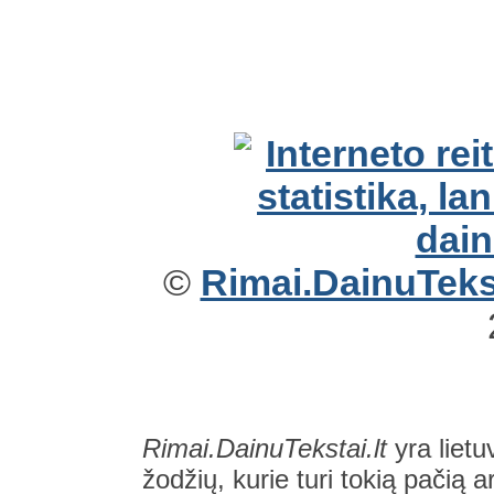
©
Rimai.DainuTekst
Rimai.DainuTekstai.lt
yra lietu
žodžių, kurie turi tokią pačią a