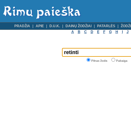
PRADŽIA
APIE
D.U.K.
DAINŲ ŽODŽIAI
PATARLĖS
ŽODŽI
A
B
C
D
E
F
G
H
I
J
Pilnas žodis
Pabaiga