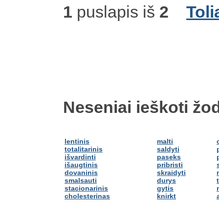
1
puslapis iš
2
Toli
Neseniai ieškoti žod
lentinis
malti
totalitarinis
saldyti
išvardinti
paseks
išaugtinis
pribristi
dovaninis
skraidyti
smalsauti
durys
stacionarinis
gytis
cholesterinas
knirkt