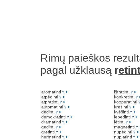
Rimų paieškos rezult
pagal užklausą
r
etint
arom
a
tinti
ištr
a
tinti
?
?
atp
ė
dinti
konkr
e
tinti
?
?
atpr
a
tinti
kooper
a
tinti
?
autom
a
tinti
kr
e
šinti
?
?
d
e
dinti
kv
ė
šinti
?
?
demokr
a
tinti
leb
e
dinti
?
?
dram
a
tinti
l
ė
tinti
?
?
g
ė
dinti
magn
e
tinti
?
?
gr
e
tinti
nup
ė
dinti
?
?
herm
e
tinti
nupl
a
tinti
?
?