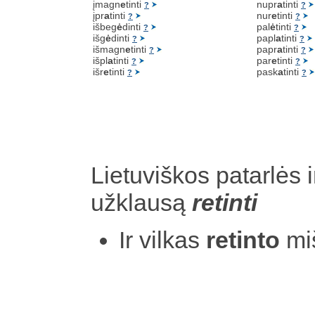
įmagn
e
tinti
nupr
a
tinti
?
?
įpr
a
tinti
nur
e
tinti
?
?
išbeg
ė
dinti
pal
ė
tinti
?
?
išg
ė
dinti
papl
a
tinti
?
?
išmagn
e
tinti
papr
a
tinti
?
?
išpl
a
tinti
par
e
tinti
?
?
išr
e
tinti
pask
a
tinti
?
?
Lietuviškos patarlės i
užklausą
retinti
Ir vilkas
retinto
mi