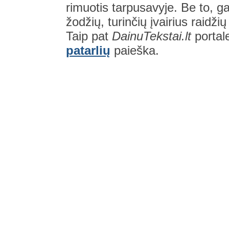
rimuotis tarpusavyje. Be to, gal
žodžių, turinčių įvairius raidži
Taip pat
DainuTekstai.lt
portal
patarlių
paieška.