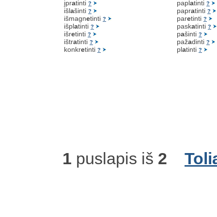
įpr
a
tinti
papl
a
tinti
?
?
išl
a
šinti
papr
a
tinti
?
?
išmagn
e
tinti
par
e
tinti
?
?
išpl
a
tinti
pask
a
tinti
?
?
išr
e
tinti
p
a
šinti
?
?
ištr
a
tinti
paž
a
dinti
?
?
konkr
e
tinti
pl
a
tinti
?
?
1
puslapis iš
2
Toli