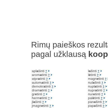
Rimų paieškos rezult
pagal užklausą
koop
apl
a
šinti
l
a
šinti
?
?
arom
a
tinti
l
ė
tinti
?
?
atpr
a
tinti
magn
e
tinti
?
?
autom
a
tinti
nul
a
šinti
?
?
demokr
a
tinti
nupl
a
tinti
?
?
dram
a
tinti
nupr
a
tinti
?
?
gr
e
tinti
nur
e
tinti
?
?
herm
e
tinti
pal
ė
tinti
?
?
įl
a
šinti
pan
a
šinti
?
?
įmagn
e
tinti
pap
a
šinti
?
?