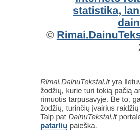
©
Rimai.DainuTekst
Rimai.DainuTekstai.lt
yra lietu
žodžių, kurie turi tokią pačią a
rimuotis tarpusavyje. Be to, gal
žodžių, turinčių įvairius raidži
Taip pat
DainuTekstai.lt
portal
patarlių
paieška.