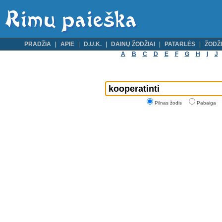
PRADŽIA
APIE
D.U.K.
DAINŲ ŽODŽIAI
PATARLĖS
ŽODŽI
A
B
C
D
E
F
G
H
I
J
Pilnas žodis
Pabaiga