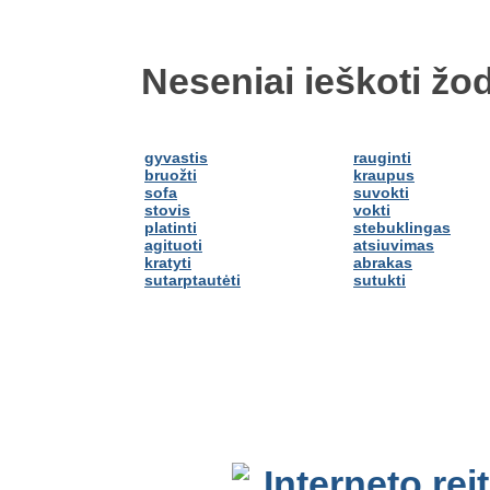
Neseniai ieškoti žod
gyvastis
rauginti
bruožti
kraupus
sofa
suvokti
stovis
vokti
platinti
stebuklingas
agituoti
atsiuvimas
kratyti
abrakas
sutarptautėti
sutukti