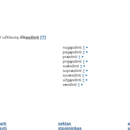
l užklausą
išk
asdinti
[?]
nug
ą
sdinti
?
pag
ą
sdinti
?
pr
a
stinti
?
prig
ą
sdinti
?
su
ė
sdinti
?
supr
a
stinti
?
suv
e
sdinti
?
užg
ą
sdinti
?
v
e
sdinti
?
arti
sektas
a
syti
stogininkas
u