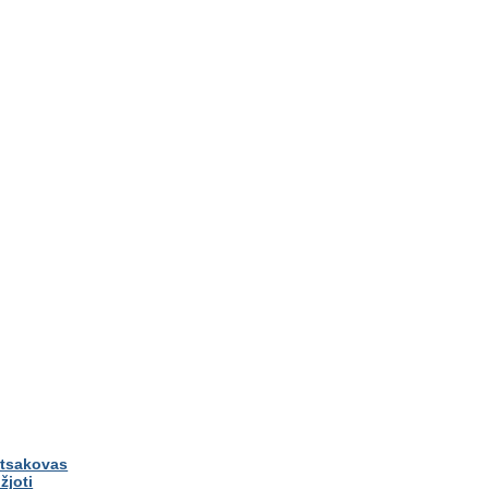
tsakovas
žjoti