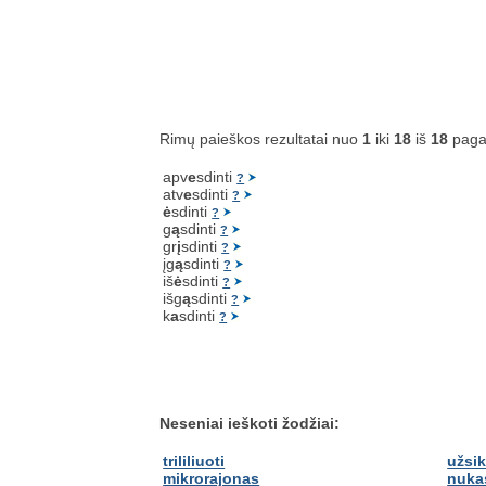
Rimų paieškos rezultatai nuo
1
iki
18
iš
18
paga
apv
e
sdinti
?
atv
e
sdinti
?
ė
sdinti
?
g
ą
sdinti
?
gr
į
sdinti
?
įg
ą
sdinti
?
iš
ė
sdinti
?
išg
ą
sdinti
?
k
a
sdinti
?
Neseniai ieškoti žodžiai:
trililiuoti
užsik
mikrorajonas
nuka