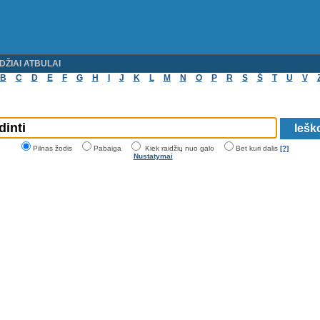
DŽIAI ATBULAI
B
C
D
E
F
G
H
I
J
K
L
M
N
O
P
R
S
Š
T
U
V
Pilnas žodis
Pabaiga
Kiek raidžių nuo galo
Bet kuri dalis
[?]
Nustatymai