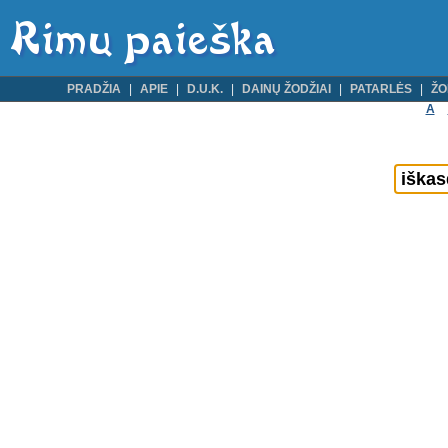
PRADŽIA
APIE
D.U.K.
DAINŲ ŽODŽIAI
PATARLĖS
ŽO
A