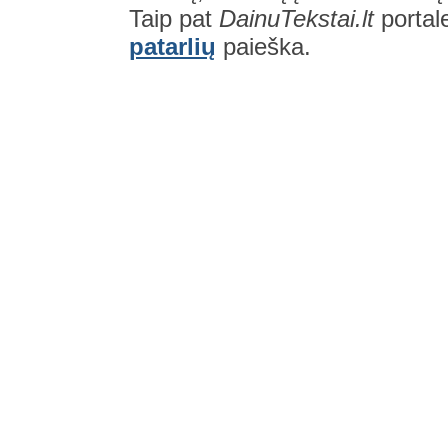
Taip pat
DainuTekstai.lt
portal
patarlių
paieška.