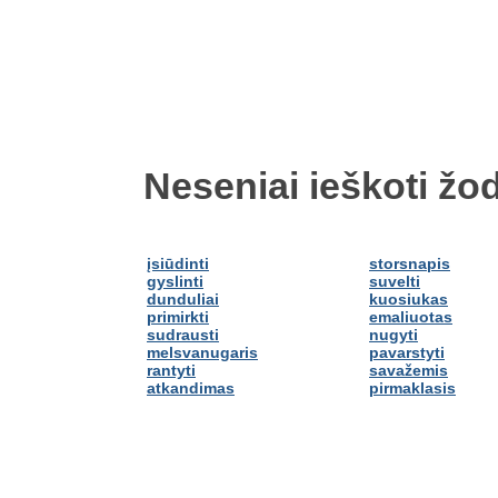
Neseniai ieškoti žod
įsiūdinti
storsnapis
gyslinti
suvelti
dunduliai
kuosiukas
primirkti
emaliuotas
sudrausti
nugyti
melsvanugaris
pavarstyti
rantyti
savažemis
atkandimas
pirmaklasis