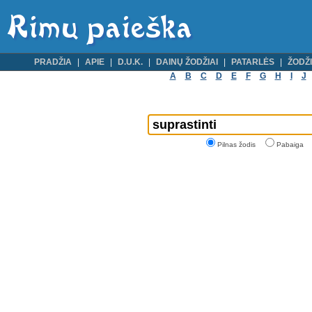
PRADŽIA
APIE
D.U.K.
DAINŲ ŽODŽIAI
PATARLĖS
ŽODŽI
A
B
C
D
E
F
G
H
I
J
Pilnas žodis
Pabaiga