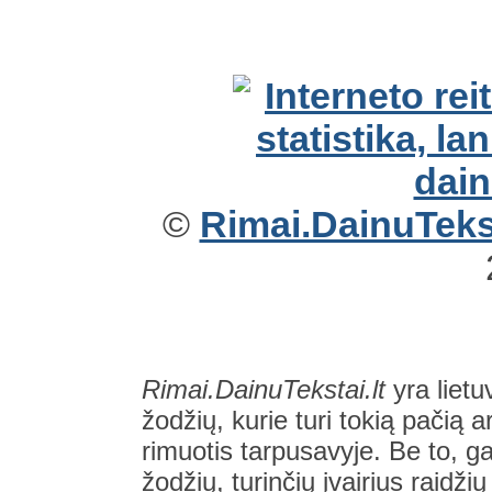
©
Rimai.DainuTekst
Rimai.DainuTekstai.lt
yra lietu
žodžių, kurie turi tokią pačią a
rimuotis tarpusavyje. Be to, gal
žodžių, turinčių įvairius raidži