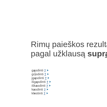
Rimų paieškos rezult
pagal užklausą
supr
g
ą
sdinti
?
gr
į
sdinti
?
įg
ą
sdinti
?
išg
ą
sdinti
?
išk
a
sdinti
?
k
a
sdinti
?
kl
e
stinti
?