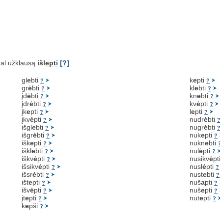
al užklausą
išl
epti
[?]
gl
e
bti
k
e
pti
?
?
gr
ė
bti
kl
e
bti
?
?
įd
ė
bti
kn
e
bti
?
?
įdr
ė
bti
kv
ė
pti
?
?
įk
e
pti
l
e
pti
?
?
įkv
ė
pti
nudr
ė
bti
?
išgl
e
bti
nugr
ė
bti
?
išgr
ė
bti
nuk
e
pti
?
?
išk
e
pti
nukn
e
bti
?
iškl
e
bti
nul
ė
pti
?
?
iškv
ė
pti
nusikv
ė
pt
?
išsikv
ė
pti
nusl
ė
pti
?
?
išsr
ė
bti
nust
e
bti
?
?
išt
e
pti
nuš
a
pti
?
?
išv
ė
pti
nuš
e
pti
?
?
įt
e
pti
nut
e
pti
?
?
k
e
pši
?