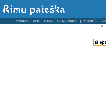
PRADŽIA
APIE
D.U.K.
DAINŲ ŽODŽIAI
PATARLĖS
ŽO
A