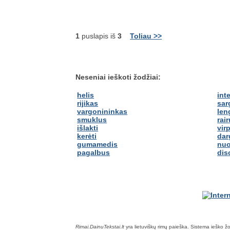
1
puslapis iš
3
Toliau >>
Neseniai ieškoti žodžiai:
helis
int
rijikas
sar
vargonininkas
len
smuklus
rair
išlakti
virp
kerėti
dar
gumamedis
nuo
pagalbus
dis
Rimai.DainuTekstai.lt
yra lietuviškų rimų paieška. Sistema ieško žodž