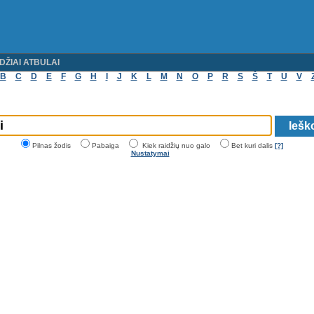
DŽIAI ATBULAI
B
C
D
E
F
G
H
I
J
K
L
M
N
O
P
R
S
Š
T
U
V
Pilnas žodis
Pabaiga
Kiek raidžių nuo galo
Bet kuri dalis
[?]
Nustatymai