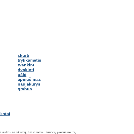
skurti
trylikametis
tvankinti
dvakinti
ošlė
apmušimas
naujakurys
grabus
škoti ne tik rimų, bet ir žodžių, turinčių įvairius raidžių