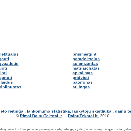
elektualus
prisimerginti
gauti
paradoksalus
gvaatletis
solenizantas
uoti
matriarchatas
inti
apkalimas
ganoti
pridvisti
laidus
patefonas
ciplinuotas
stilingas
©
Rimai.DainuTekstai.lt
.:.
DainuTekstai.lt
, 2010
ių, kurie turi tokią pačią ar panašią kirčiuotą pabaigą ir galėtų rimuotis tarpusavyje. Be to, galima ie