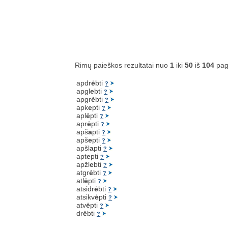
Rimų paieškos rezultatai nuo
1
iki
50
iš
104
pag
apdr
ė
bti
?
apgl
e
bti
?
apgr
ė
bti
?
apk
e
pti
?
apl
ė
pti
?
apr
ė
pti
?
apš
a
pti
?
apš
e
pti
?
apšl
a
pti
?
apt
e
pti
?
apžl
e
bti
?
atgr
ė
bti
?
atl
ė
pti
?
atsidr
ė
bti
?
atsikv
ė
pti
?
atv
ė
pti
?
dr
ė
bti
?