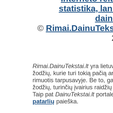
©
Rimai.DainuTekst
Rimai.DainuTekstai.lt
yra lietu
žodžių, kurie turi tokią pačią a
rimuotis tarpusavyje. Be to, gal
žodžių, turinčių įvairius raidži
Taip pat
DainuTekstai.lt
portal
patarlių
paieška.