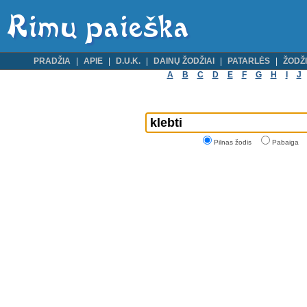
PRADŽIA
APIE
D.U.K.
DAINŲ ŽODŽIAI
PATARLĖS
ŽODŽI
A
B
C
D
E
F
G
H
I
J
Pilnas žodis
Pabaiga