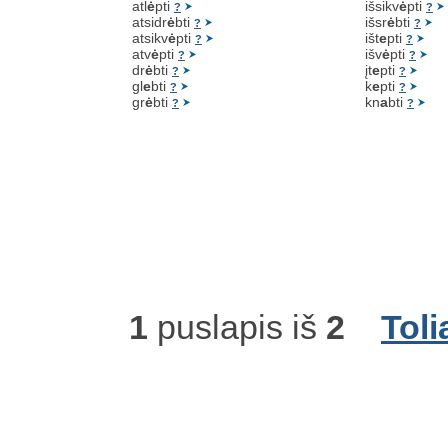
atl
ė
pti
išsikv
ė
pti
?
?
atsidr
ė
bti
išsr
ė
bti
?
?
atsikv
ė
pti
išt
e
pti
?
?
atv
ė
pti
išv
ė
pti
?
?
dr
ė
bti
įt
e
pti
?
?
gl
e
bti
k
e
pti
?
?
gr
ė
bti
kn
a
bti
?
?
1
puslapis iš
2
Toli