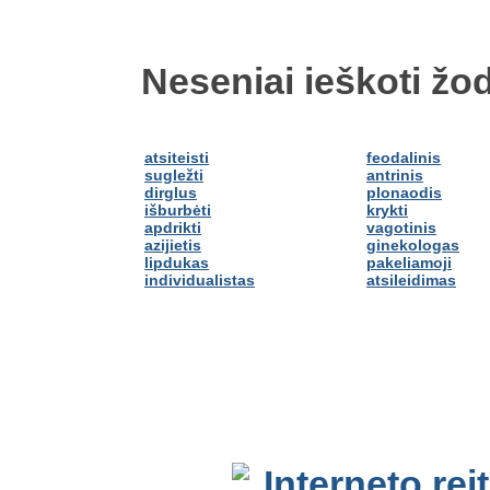
Neseniai ieškoti žod
atsiteisti
feodalinis
sugležti
antrinis
dirglus
plonaodis
išburbėti
krykti
apdrikti
vagotinis
azijietis
ginekologas
lipdukas
pakeliamoji
individualistas
atsileidimas