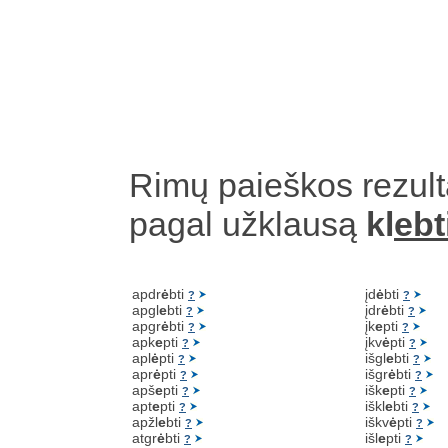
Rimų paieškos rezult
pagal užklausą
kl
ebt
apdr
ė
bti
įd
ė
bti
?
?
apgl
e
bti
įdr
ė
bti
?
?
apgr
ė
bti
įk
e
pti
?
?
apk
e
pti
įkv
ė
pti
?
?
apl
ė
pti
išgl
e
bti
?
?
apr
ė
pti
išgr
ė
bti
?
?
apš
e
pti
išk
e
pti
?
?
apt
e
pti
iškl
e
bti
?
?
apžl
e
bti
iškv
ė
pti
?
?
atgr
ė
bti
išl
e
pti
?
?