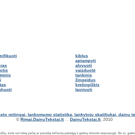
nifikuoti
kiblus
aptampyti
eras
alyvuoti
otis
vaizduotė
minis
tankinis
i
žingeidus
itas
kretingiškis
ahuoti
laviruoti
©
Rimai.DainuTekstai.lt
.:.
DainuTekstai.lt
, 2010
ių, kurie turi tokią pačią ar panašią kirčiuotą pabaigą ir galėtų rimuotis tarpusavyje. Be to, galima ie