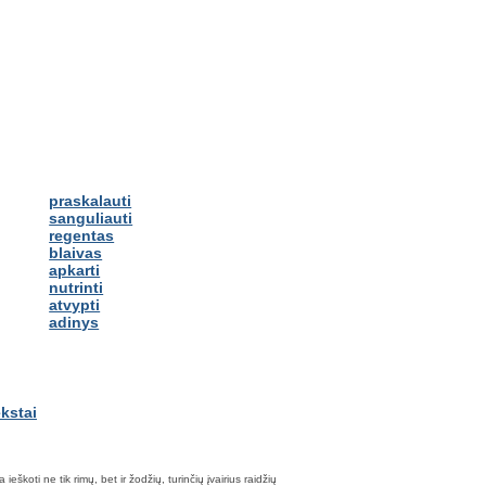
praskalauti
sanguliauti
regentas
blaivas
apkarti
nutrinti
atvypti
adinys
škoti ne tik rimų, bet ir žodžių, turinčių įvairius raidžių