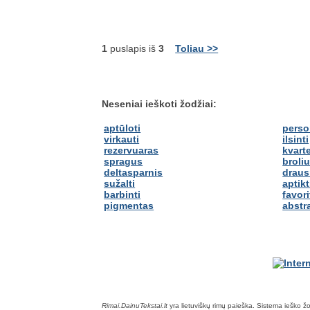
1
puslapis iš
3
Toliau >>
Neseniai ieškoti žodžiai:
aptūloti
perso
virkauti
ilsinti
rezervuaras
kvart
spragus
broliu
deltasparnis
draus
sužalti
aptikt
barbinti
favor
pigmentas
abstr
Rimai.DainuTekstai.lt
yra lietuviškų rimų paieška. Sistema ieško žodž