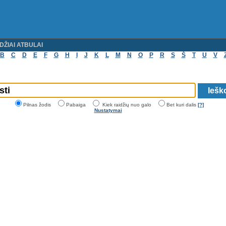
DŽIAI ATBULAI
B
C
D
E
F
G
H
I
J
K
L
M
N
O
P
R
S
Š
T
U
V
Pilnas žodis
Pabaiga
Kiek raidžių nuo galo
Bet kuri dalis
[?]
Nustatymai