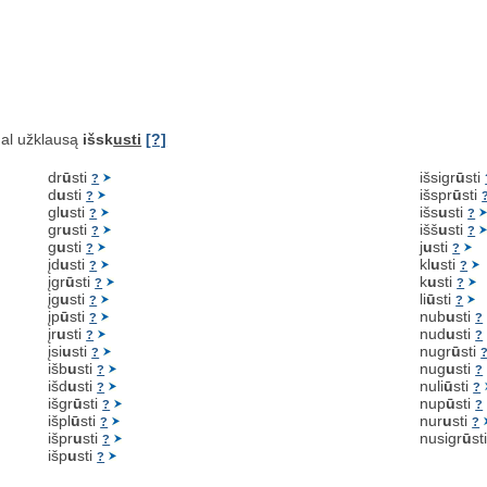
al užklausą
išsk
usti
[?]
dr
ū
sti
išsigr
ū
sti
?
d
u
sti
išspr
ū
sti
?
gl
u
sti
išs
u
sti
?
?
gr
u
sti
išš
u
sti
?
?
g
u
sti
j
u
sti
?
?
įd
u
sti
kl
u
sti
?
?
įgr
ū
sti
k
u
sti
?
?
įg
u
sti
li
ū
sti
?
?
įp
ū
sti
nub
u
sti
?
?
įr
u
sti
nud
u
sti
?
?
įsi
u
sti
nugr
ū
sti
?
išb
u
sti
nug
u
sti
?
?
išd
u
sti
nuli
ū
sti
?
?
išgr
ū
sti
nup
ū
sti
?
?
išpl
ū
sti
nur
u
sti
?
?
išpr
u
sti
nusigr
ū
st
?
išp
u
sti
?