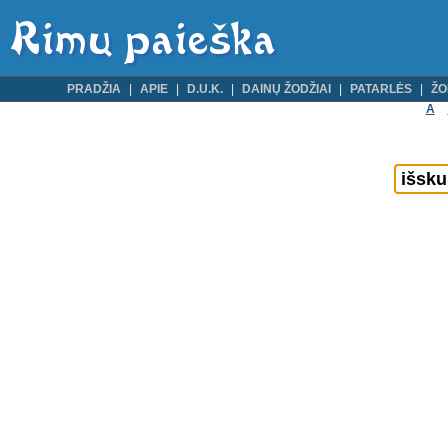
PRADŽIA
APIE
D.U.K.
DAINŲ ŽODŽIAI
PATARLĖS
ŽO
A