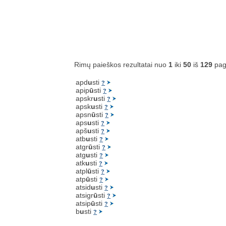
Rimų paieškos rezultatai nuo
1
iki
50
iš
129
pag
apd
u
sti
?
apip
ū
sti
?
apskr
u
sti
?
apsk
u
sti
?
apsn
ū
sti
?
aps
u
sti
?
apš
u
sti
?
atb
u
sti
?
atgr
ū
sti
?
atg
u
sti
?
atk
u
sti
?
atpl
ū
sti
?
atp
ū
sti
?
atsid
u
sti
?
atsigr
ū
sti
?
atsip
ū
sti
?
b
u
sti
?