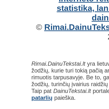
©
Rimai.DainuTekst
Rimai.DainuTekstai.lt
yra lietu
žodžių, kurie turi tokią pačią a
rimuotis tarpusavyje. Be to, gal
žodžių, turinčių įvairius raidži
Taip pat
DainuTekstai.lt
portal
patarlių
paieška.