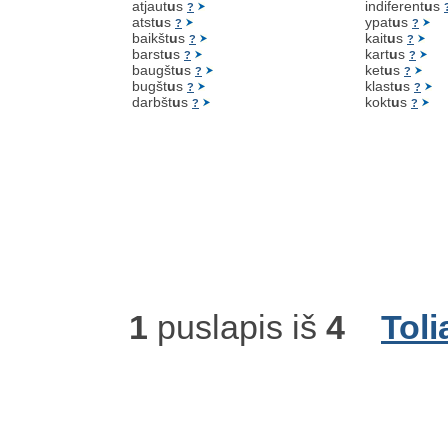
atjaut
u
s
indiferent
u
s
?
atst
u
s
ypat
u
s
?
?
baikšt
u
s
kait
u
s
?
?
barst
u
s
kart
u
s
?
?
baugšt
u
s
ket
u
s
?
?
bugšt
u
s
klast
u
s
?
?
darbšt
u
s
kokt
u
s
?
?
1
puslapis iš
4
Toli