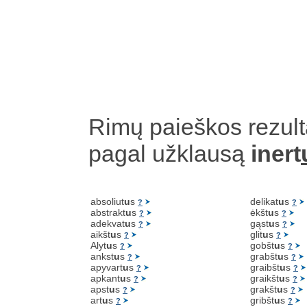
Rimų paieškos rezult
pagal užklausą
inert
absoliut
u
s
delikat
u
s
?
?
abstrakt
u
s
ėkšt
u
s
?
?
adekvat
u
s
gąst
u
s
?
?
aikšt
u
s
glit
u
s
?
?
Alyt
u
s
gobšt
u
s
?
?
ankst
u
s
grabšt
u
s
?
?
apyvart
u
s
graibšt
u
s
?
?
apkant
u
s
graikšt
u
s
?
?
apst
u
s
grakšt
u
s
?
?
art
u
s
gribšt
u
s
?
?