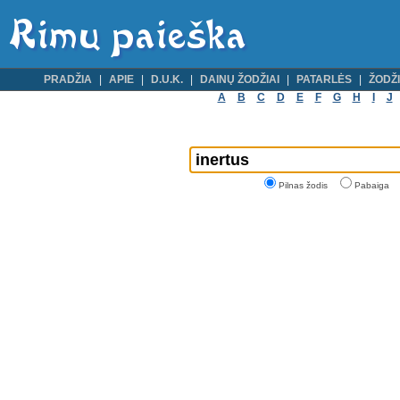
PRADŽIA
APIE
D.U.K.
DAINŲ ŽODŽIAI
PATARLĖS
ŽODŽI
A
B
C
D
E
F
G
H
I
J
Pilnas žodis
Pabaiga