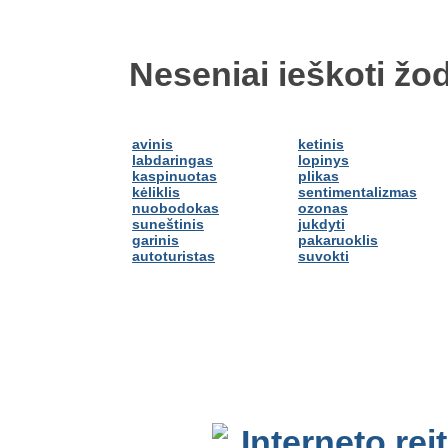
Neseniai ieškoti žod
avinis
ketinis
labdaringas
lopinys
kaspinuotas
plikas
kėliklis
sentimentalizmas
nuobodokas
ozonas
suneštinis
jukdyti
garinis
pakaruoklis
autoturistas
suvokti