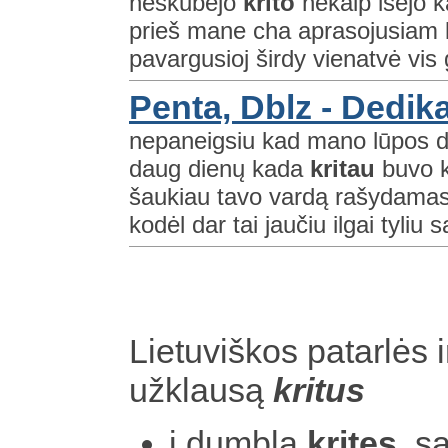
neskubėjo
krito
nekaip išėjo k
prieš mane cha aprasojusiam l
pavargusioj širdy vienatvė vis
Penta, Dblz - Dedika
nepaneigsiu kad mano lūpos da
daug dienų kada
kritau
buvo k
šaukiau tavo vardą rašydamas
kodėl dar tai jaučiu ilgai tyliu
Lietuviškos patarlės i
užklausą
kritus
į dumblą
kritęs,
sa