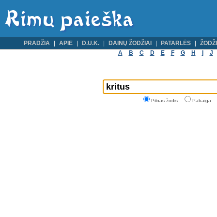
PRADŽIA
APIE
D.U.K.
DAINŲ ŽODŽIAI
PATARLĖS
ŽODŽI
A
B
C
D
E
F
G
H
I
J
Pilnas žodis
Pabaiga