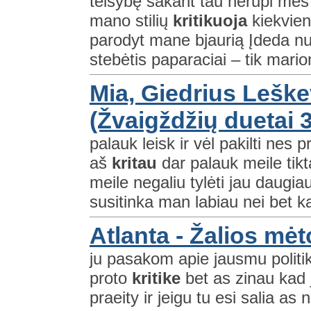
teisybę sakant tau nerūpi mes
mano stilių
kritikuoja
kiekvien
parodyt mane bjaurią Įdeda nuo
stebėtis paparaciai – tik marion
Mia, Giedrius Leške
(Žvaigždžių duetai 3
palauk leisk ir vėl pakilti nes p
aš
kritau
dar palauk meile tik
meile negaliu tylėti jau daugi
susitinka man labiau nei bet k
Atlanta - Žalios mė
ju pasakom apie jausmu politi
proto
kritike
bet as zinau kad j
praeity ir jeigu tu esi salia as