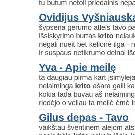
tu butum netoli priedainis nepa
Ovidijus Vyšniauska
šypsena gerumo atleis tavo pav
išsiskyrimo burtas
krito
nelauk
negali nueit bet kelionė ilga - n
ir suspaus netikrumo delnai išd
Yva - Apie meilę
tą daugiau pirmą kart įsimylė
nelaiminga
krito
ašara gaili ka
kokia tada buvau aš nelaiming
riedėjo o veliau ta meilė ėmė ir
Gilus depas - Tavo
vaikštau šventinėm alėjom ats