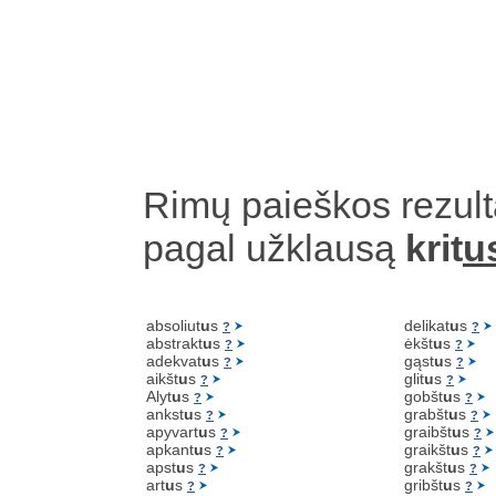
Rimų paieškos rezult
pagal užklausą
krit
u
absoliut
u
s
delikat
u
s
?
?
abstrakt
u
s
ėkšt
u
s
?
?
adekvat
u
s
gąst
u
s
?
?
aikšt
u
s
glit
u
s
?
?
Alyt
u
s
gobšt
u
s
?
?
ankst
u
s
grabšt
u
s
?
?
apyvart
u
s
graibšt
u
s
?
?
apkant
u
s
graikšt
u
s
?
?
apst
u
s
grakšt
u
s
?
?
art
u
s
gribšt
u
s
?
?