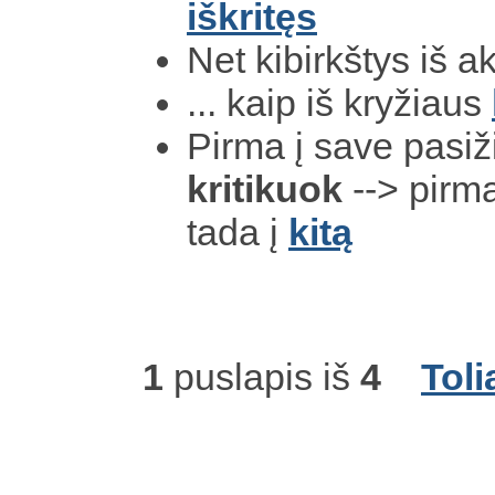
iš
kritęs
Net kibirkštys iš a
... kaip iš kryžiaus
Pirma į save pasiž
kritikuok
--> pirma
tada į
kitą
1
puslapis iš
4
Toli