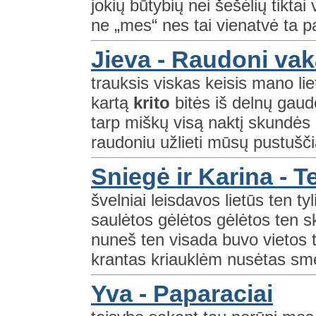
jokių būtybių nei šešėlių tikta
ne „mes“ nes tai vienatvė ta pat
Jieva - Raudoni vak
trauksis viskas keisis mano lie
kartą
krito
bitės iš delnų gaud
tarp miškų visą naktį skundės
raudoniu užlieti mūsų pustušč
Sniegė ir Karina - T
švelniai leisdavos lietūs ten tyl
saulėtos gėlėtos gėlėtos ten skr
nuneš ten visada buvo vietos 
krantas kriauklėm nusėtas smė
Yva - Paparaciai