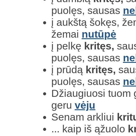
puolęs, sausas
ne
į aukštą šokęs, ž
žemai
nutūpė
į pelkę
kritęs,
saus
puolęs, sausas
ne
į prūdą
kritęs,
saus
puolęs, sausas
ne
Džiaugiuosi tuom 
geru
vėju
Senam arkliui
krit
... kaip iš ąžuolo
k