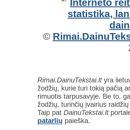
©
Rimai.DainuTekst
Rimai.DainuTekstai.lt
yra lietu
žodžių, kurie turi tokią pačią a
rimuotis tarpusavyje. Be to, gal
žodžių, turinčių įvairius raidži
Taip pat
DainuTekstai.lt
portal
patarlių
paieška.