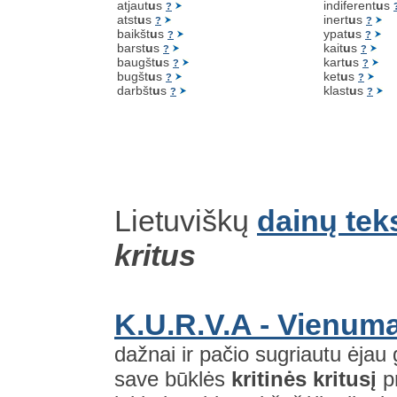
atjaut
u
s
indiferent
u
s
?
atst
u
s
inert
u
s
?
?
baikšt
u
s
ypat
u
s
?
?
barst
u
s
kait
u
s
?
?
baugšt
u
s
kart
u
s
?
?
bugšt
u
s
ket
u
s
?
?
darbšt
u
s
klast
u
s
?
?
Lietuviškų
dainų tek
kritus
K.U.R.V.A - Vienum
dažnai ir pačio sugriautu ėjau
save būklės
kritinės
kritusį
pr