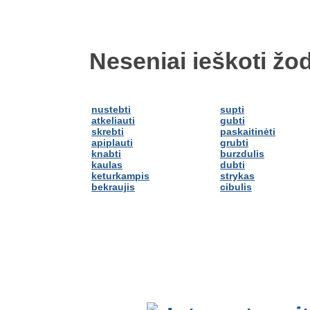
Neseniai ieškoti žod
nustebti
supti
atkeliauti
gubti
skrebti
paskaitinėti
apiplauti
grubti
knabti
burzdulis
kaulas
dubti
keturkampis
strykas
bekraujis
cibulis