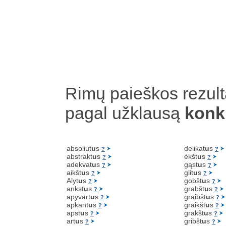
Rimų paieškos rezult
pagal užklausą
konk
absoliut
u
s
delikat
u
s
?
?
abstrakt
u
s
ėkšt
u
s
?
?
adekvat
u
s
gąst
u
s
?
?
aikšt
u
s
glit
u
s
?
?
Alyt
u
s
gobšt
u
s
?
?
ankst
u
s
grabšt
u
s
?
?
apyvart
u
s
graibšt
u
s
?
?
apkant
u
s
graikšt
u
s
?
?
apst
u
s
grakšt
u
s
?
?
art
u
s
gribšt
u
s
?
?