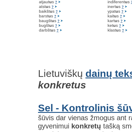
atjaut
u
s
indiferent
u
s
?
atst
u
s
inert
u
s
?
?
baikšt
u
s
ypat
u
s
?
?
barst
u
s
kait
u
s
?
?
baugšt
u
s
kart
u
s
?
?
bugšt
u
s
ket
u
s
?
?
darbšt
u
s
klast
u
s
?
?
Lietuviškų
dainų tek
konkretus
Sel - Kontrolinis šū
šūvis dar vienas žmogus ant 
gyvenimui
konkretų
tašką sme