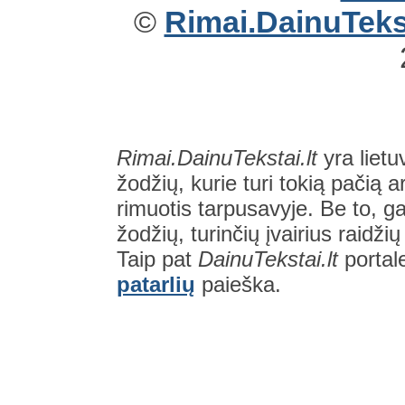
©
Rimai.DainuTekst
Rimai.DainuTekstai.lt
yra lietu
žodžių, kurie turi tokią pačią a
rimuotis tarpusavyje. Be to, gal
žodžių, turinčių įvairius raidži
Taip pat
DainuTekstai.lt
portal
patarlių
paieška.