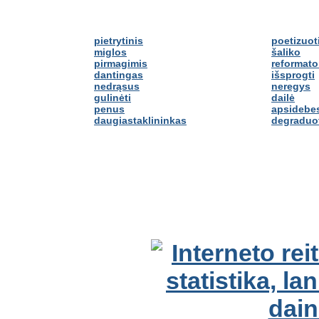
pietrytinis
poetizuot
miglos
šaliko
pirmagimis
reformato
dantingas
išsprogti
nedrąsus
neregys
gulinėti
dailė
penus
apsidebes
daugiastaklininkas
degraduo