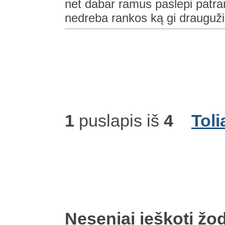
net dabar ramus paslepi patra
nedreba rankos ką gi drauguži 
1
puslapis iš
4
Toli
Neseniai ieškoti žod