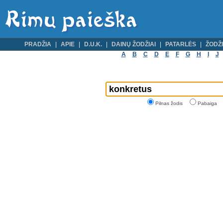
PRADŽIA
APIE
D.U.K.
DAINŲ ŽODŽIAI
PATARLĖS
ŽODŽI
A
B
C
D
E
F
G
H
I
J
Pilnas žodis
Pabaiga