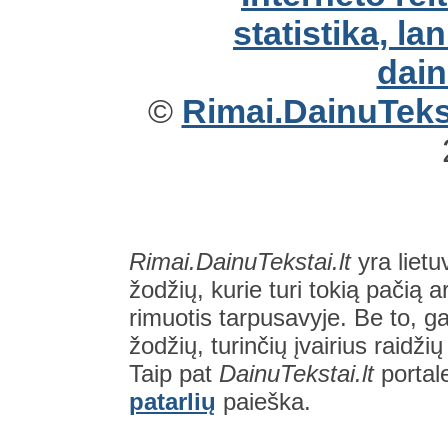
©
Rimai.DainuTekst
Rimai.DainuTekstai.lt
yra lietu
žodžių, kurie turi tokią pačią a
rimuotis tarpusavyje. Be to, gal
žodžių, turinčių įvairius raidži
Taip pat
DainuTekstai.lt
portal
patarlių
paieška.