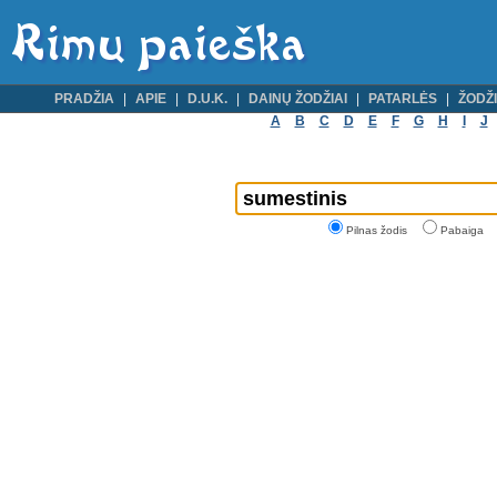
PRADŽIA
APIE
D.U.K.
DAINŲ ŽODŽIAI
PATARLĖS
ŽODŽI
A
B
C
D
E
F
G
H
I
J
Pilnas žodis
Pabaiga