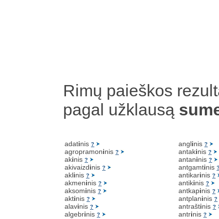
Rimų paieškos rezult
pagal užklausą
sume
adat
i
nis
angl
i
nis
?
?
agropramon
i
nis
antak
i
nis
?
?
ak
i
nis
antan
i
nis
?
?
akivaizd
i
nis
antgamt
i
nis
?
akl
i
nis
antikar
i
nis
?
?
akmen
i
nis
antik
i
nis
?
?
aksom
i
nis
antkap
i
nis
?
?
akt
i
nis
antplan
i
nis
?
?
alav
i
nis
antrašt
i
nis
?
?
algebr
i
nis
antr
i
nis
?
?