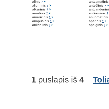
al
i
nis
antsąmat
i
ni
?
alium
i
nis
antsėl
i
nis
?
?
alksn
i
nis
antvanden
i
n
?
amat
i
nis
antžem
i
nis
?
?
amerik
i
nis
anuomet
i
nis
?
anapus
i
nis
apat
i
nis
?
?
ančdėl
i
nis
apeig
i
nis
?
?
1
puslapis iš
4
Toli