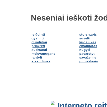
Neseniai ieškoti žod
įsiūdinti
storsnapis
gyslinti
suvelti
dunduliai
kuosiukas
primirkti
emaliuotas
sudrausti
nugyti
melsvanugaris
pavarstyti
rantyti
savažemis
atkandimas
pirmaklasis