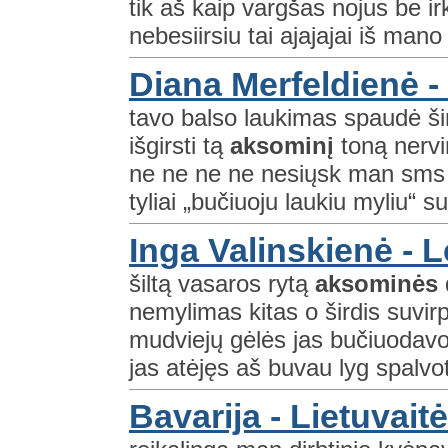
tik aš kaip vargšas nojus be irkl
nebesiirsiu tai ajajajai iš mano 
Diana Merfeldienė 
tavo balso laukimas spaudė šir
išgirsti tą
aksominį
toną nervi
ne ne ne ne nesiųsk man sms a
tyliai „bučiuoju laukiu myliu“ s
Inga Valinskienė - L
šiltą vasaros rytą
aksominės
nemylimas kitas o širdis suvir
mudviejų gėlės jas bučiuodav
jas atėjęs aš buvau lyg spalv
Bavarija - Lietuvai