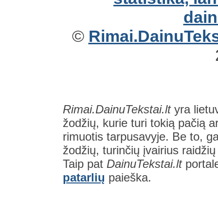
©
Rimai.DainuTekst
Rimai.DainuTekstai.lt
yra lietu
žodžių, kurie turi tokią pačią a
rimuotis tarpusavyje. Be to, gal
žodžių, turinčių įvairius raidži
Taip pat
DainuTekstai.lt
portal
patarlių
paieška.