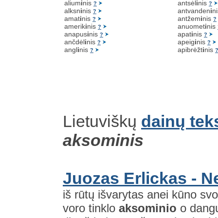
alium
i
nis
antsėl
i
nis
?
?
alksn
i
nis
antvanden
i
n
?
amat
i
nis
antžem
i
nis
?
?
amerik
i
nis
anuomet
i
nis
?
anapus
i
nis
apat
i
nis
?
?
ančdėl
i
nis
apeig
i
nis
?
?
angl
i
nis
apibrėžt
i
nis
?
Lietuviškų
dainų tek
aksominis
Juozas Erlickas - Nei
iš rūtų išvarytas anei kūno svo
voro tinklo
aksominio
o dangu