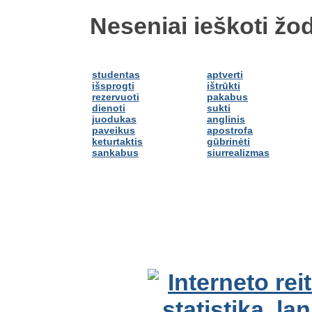
Neseniai ieškoti žod
studentas
aptverti
išsprogti
ištrūkti
rezervuoti
pakabus
dienoti
sukti
juodukas
anglinis
paveikus
apostrofa
keturtaktis
gūbrinėti
sankabus
siurrealizmas