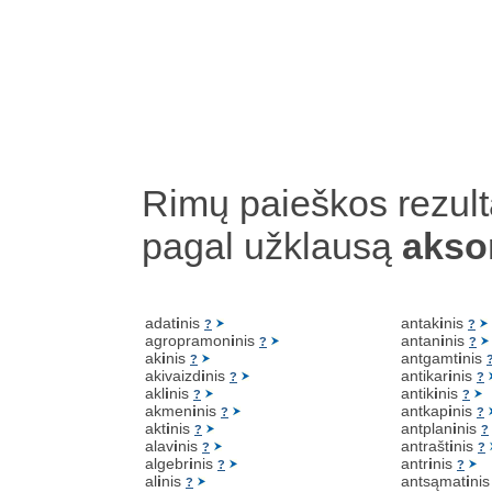
Rimų paieškos rezult
pagal užklausą
aks
adat
i
nis
antak
i
nis
?
?
agropramon
i
nis
antan
i
nis
?
?
ak
i
nis
antgamt
i
nis
?
akivaizd
i
nis
antikar
i
nis
?
?
akl
i
nis
antik
i
nis
?
?
akmen
i
nis
antkap
i
nis
?
?
akt
i
nis
antplan
i
nis
?
?
alav
i
nis
antrašt
i
nis
?
?
algebr
i
nis
antr
i
nis
?
?
al
i
nis
antsąmat
i
ni
?