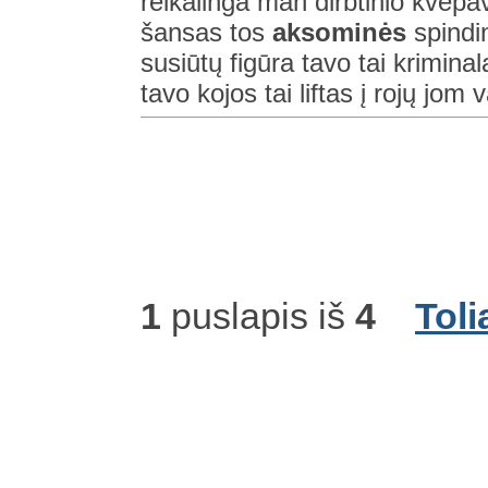
reikalinga man dirbtinio kvėpa
šansas tos
aksominės
spindin
susiūtų figūra tavo tai krimi
tavo kojos tai liftas į rojų jom v
1
puslapis iš
4
Toli