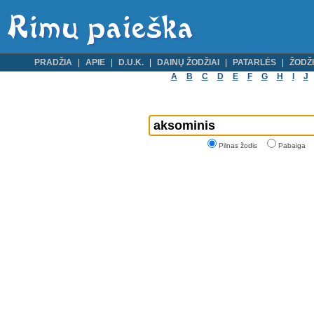
PRADŽIA
APIE
D.U.K.
DAINŲ ŽODŽIAI
PATARLĖS
ŽODŽI
A
B
C
D
E
F
G
H
I
J
Pilnas žodis
Pabaiga