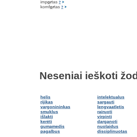
imp
o
r
tas
?
komf
o
r
tas
?
Neseniai ieškoti žod
helis
intelektualus
rijikas
sargauti
vargonininkas
lengvaatletis
smuklus
rairuoti
išlakti
virpinti
kerėti
darganoti
gumamedis
nuolaidus
pagalbus
disciplinuotas