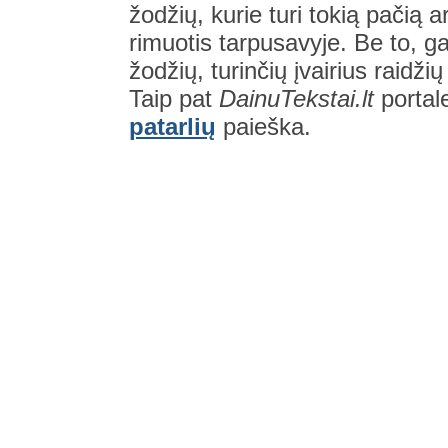
žodžių, kurie turi tokią pačią a
rimuotis tarpusavyje. Be to, gal
žodžių, turinčių įvairius raidži
Taip pat
DainuTekstai.lt
portal
patarlių
paieška.