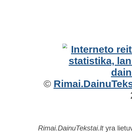
©
Rimai.DainuTekst
Rimai.DainuTekstai.lt
yra lietu