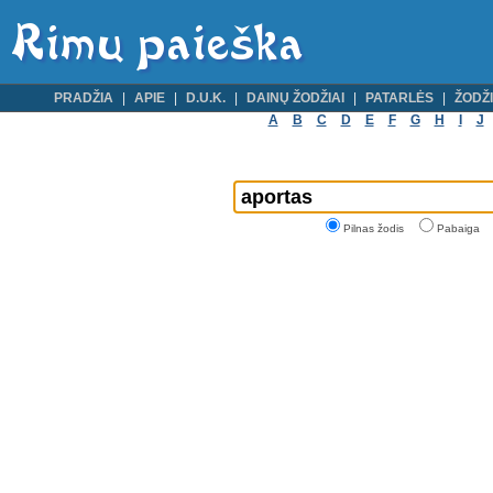
PRADŽIA
APIE
D.U.K.
DAINŲ ŽODŽIAI
PATARLĖS
ŽODŽI
A
B
C
D
E
F
G
H
I
J
Pilnas žodis
Pabaiga