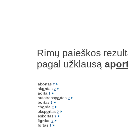
Rimų paieškos rezult
pagal užklausą
ap
or
ab
o
r
tas
?
ak
o
r
das
?
a
o
r
ta
?
autotransp
o
r
tas
?
b
o
r
tas
?
ch
o
r
da
?
eksp
o
r
tas
?
esk
o
r
tas
?
fi
o
r
das
?
f
o
r
tas
?