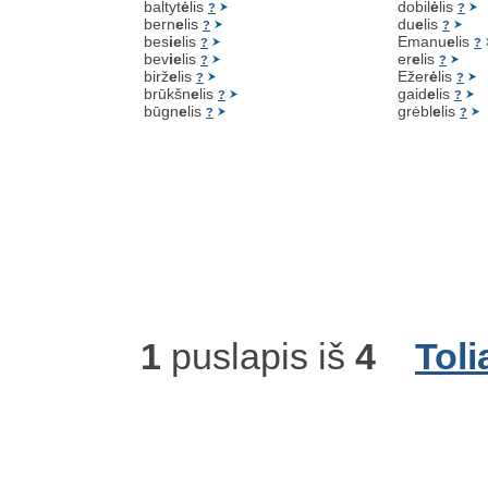
baltyt
ė
lis
dobil
ė
lis
?
?
bern
e
lis
du
e
lis
?
?
bes
ie
lis
Emanu
e
lis
?
?
bev
ie
lis
er
e
lis
?
?
birž
e
lis
Ežer
ė
lis
?
?
brūkšn
e
lis
gaid
e
lis
?
?
būgn
e
lis
grėbl
e
lis
?
?
1
puslapis iš
4
Toli