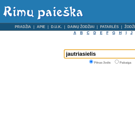
PRADŽIA
APIE
D.U.K.
DAINŲ ŽODŽIAI
PATARLĖS
ŽODŽI
A
B
C
D
E
F
G
H
I
J
Pilnas žodis
Pabaiga