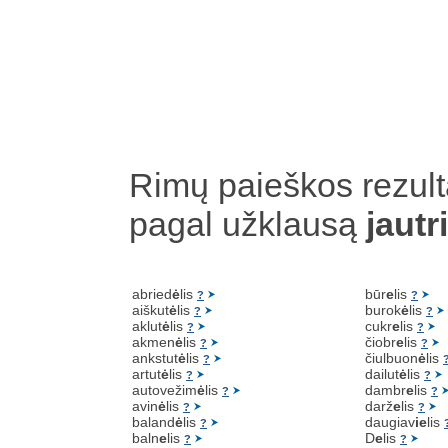
Rimų paieškos rezult
pagal užklausą
jautr
abried
ė
lis
būr
e
lis
?
?
aiškut
ė
lis
burok
ė
lis
?
?
aklut
ė
lis
cukr
e
lis
?
?
akmen
ė
lis
čiobr
e
lis
?
?
ankstut
ė
lis
čiulbuon
ė
lis
?
artut
ė
lis
dailut
ė
lis
?
?
autovežim
ė
lis
dambr
e
lis
?
?
avin
ė
lis
darž
e
lis
?
?
baland
ė
lis
daugiav
ie
lis
?
baln
e
lis
D
e
lis
?
?