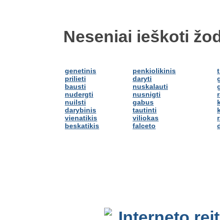
Neseniai ieškoti žod
genetinis
penkiolikinis
prilieti
daryti
bausti
nuskalauti
nudergti
nusnigti
nuilsti
gabus
darybinis
tautinti
k
vienatikis
viliokas
beskatikis
falceto