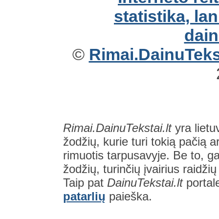
©
Rimai.DainuTekst
Rimai.DainuTekstai.lt
yra lietu
žodžių, kurie turi tokią pačią a
rimuotis tarpusavyje. Be to, gal
žodžių, turinčių įvairius raidži
Taip pat
DainuTekstai.lt
portal
patarlių
paieška.