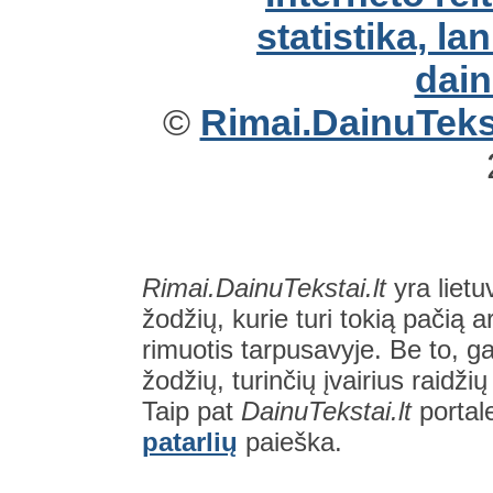
©
Rimai.DainuTekst
Rimai.DainuTekstai.lt
yra lietu
žodžių, kurie turi tokią pačią a
rimuotis tarpusavyje. Be to, gal
žodžių, turinčių įvairius raidži
Taip pat
DainuTekstai.lt
portal
patarlių
paieška.