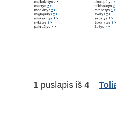
malkakirt
y
s
skerspūt
y
s
?
?
mast
y
s
stiklapūt
y
s
?
?
medkirt
y
s
strepet
y
s
?
?
miglapūt
y
s
svet
y
s
?
?
miškakirt
y
s
šepet
y
s
?
?
nykšt
y
s
šiaurryt
y
s
?
?
pakrašt
y
s
žalt
y
s
?
?
1
puslapis iš
4
Toli