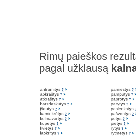
Rimų paieškos rezult
pagal užklausą
kaln
antramit
y
s
pamiest
y
s
?
?
apkrašt
y
s
pamput
y
s
?
?
atkrašt
y
s
paprot
y
s
?
?
barzdaskut
y
s
paryt
y
s
?
?
įšaut
y
s
paslenkst
y
s
?
kaminkrėt
y
s
pašvent
y
s
?
?
kelmavert
y
s
pet
y
s
?
?
kupet
y
s
piet
y
s
?
?
kviet
y
s
ryt
y
s
?
?
lapkrit
y
s
rytmet
y
s
?
?