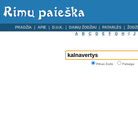
PRADŽIA
APIE
D.U.K.
DAINŲ ŽODŽIAI
PATARLĖS
ŽODŽI
A
B
C
D
E
F
G
H
I
J
Pilnas žodis
Pabaiga