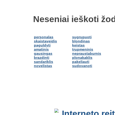
Neseniai ieškoti žod
personalas
sugrupuoti
skaistaveidis
blondinas
paguldyti
keistas
amatinis
trupmeninis
gausingas
nepraustaburnis
brazdinti
plonakaklis
sandariklis
pakeliauti
novelistas
sudovanoti