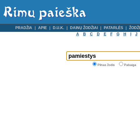
PRADŽIA
APIE
D.U.K.
DAINŲ ŽODŽIAI
PATARLĖS
ŽODŽI
A
B
C
D
E
F
G
H
I
J
Pilnas žodis
Pabaiga