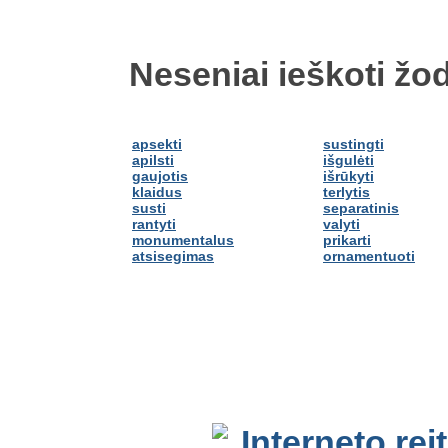
Neseniai ieškoti žod
apsekti
sustingti
apilsti
išgulėti
gaujotis
išrūkyti
klaidus
terlytis
susti
separatinis
rantyti
valyti
monumentalus
prikarti
atsisegimas
ornamentuoti