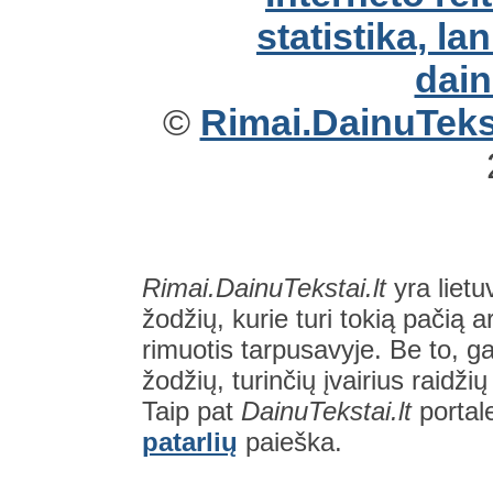
©
Rimai.DainuTekst
Rimai.DainuTekstai.lt
yra lietu
žodžių, kurie turi tokią pačią a
rimuotis tarpusavyje. Be to, gal
žodžių, turinčių įvairius raidži
Taip pat
DainuTekstai.lt
portal
patarlių
paieška.