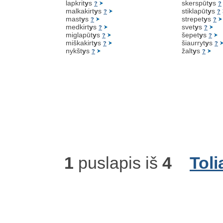
lapkrit
y
s
skerspūt
y
s
?
?
malkakirt
y
s
stiklapūt
y
s
?
?
mast
y
s
strepet
y
s
?
?
medkirt
y
s
svet
y
s
?
?
miglapūt
y
s
šepet
y
s
?
?
miškakirt
y
s
šiaurryt
y
s
?
?
nykšt
y
s
žalt
y
s
?
?
1
puslapis iš
4
Toli