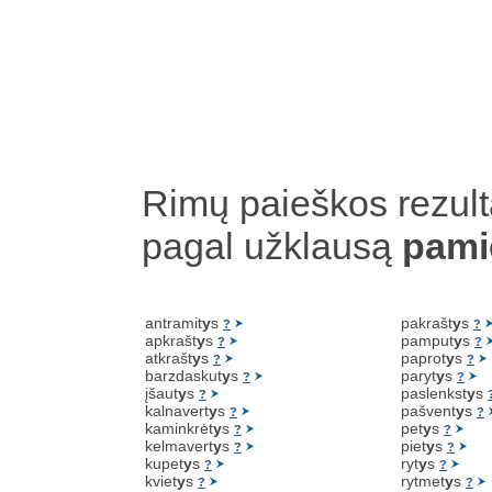
Rimų paieškos rezult
pagal užklausą
pami
antramit
y
s
pakrašt
y
s
?
?
apkrašt
y
s
pamput
y
s
?
?
atkrašt
y
s
paprot
y
s
?
?
barzdaskut
y
s
paryt
y
s
?
?
įšaut
y
s
paslenkst
y
s
?
kalnavert
y
s
pašvent
y
s
?
?
kaminkrėt
y
s
pet
y
s
?
?
kelmavert
y
s
piet
y
s
?
?
kupet
y
s
ryt
y
s
?
?
kviet
y
s
rytmet
y
s
?
?