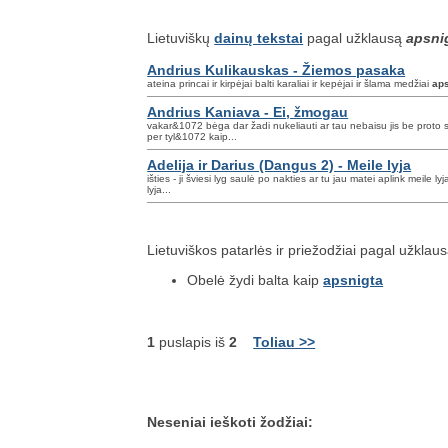
Lietuviškų
dainų tekstai
pagal užklausą
apsni
Andrius Kulikauskas - Žiemos pasaka
ateina princai ir kirpėjai balti karaliai ir kepėjai ir šlama medžiai
aps
Andrius Kaniava - Ei, žmogau
vakar&1072 bėga dar žadi nukeliauti ar tau nebaisu jis be proto 
per tyl&1072 kaip...
Adelija ir Darius (Dangus 2) - Meile lyja
išties - ji šviesi lyg saulė po nakties ar tu jau matei aplink meile ly
lyja...
Lietuviškos patarlės ir priežodžiai pagal užklau
Obelė žydi balta kaip
apsnigta
1
puslapis iš
2
Toliau >>
Neseniai ieškoti žodžiai: