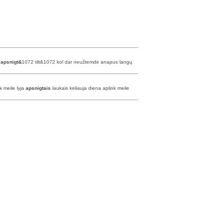
į
apsnigt&
1072 tilt&1072 kol dar neužtemdė anapus langų
nk meile lyja
apsnigtais
laukais keliauja diena aplink meile