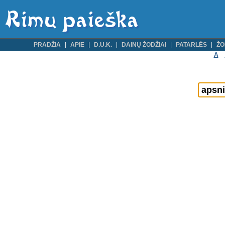
PRADŽIA
APIE
D.U.K.
DAINŲ ŽODŽIAI
PATARLĖS
ŽO
A