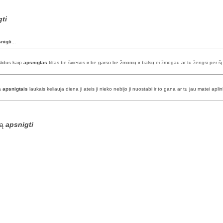
gti
nigti
...
slidus kaip
apsnigtas
tiltas be šviesos ir be garso be žmonių ir balsų ei žmogau ar tu žengsi per š
ja
apsnigtais
laukais keliauja diena ji ateis ji nieko nebijo ji nuostabi ir to gana ar tu jau matei apli
są
apsnigti