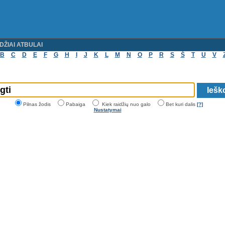
DŽIAI ATBULAI
B
C
D
E
F
G
H
I
J
K
L
M
N
O
P
R
S
Š
T
U
V
Pilnas žodis
Pabaiga
Kiek raidžių nuo galo
Bet kuri dalis
[?]
Nustatymai