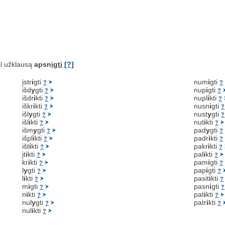
l užklausą
apsn
igti
[?]
įstr
i
gti
num
i
gti
?
?
išd
y
gti
nup
i
gti
?
?
išdr
i
kti
nupl
i
kti
?
?
iškr
i
kti
nusn
i
gti
?
?
išl
y
gti
nust
y
gti
?
?
išl
i
kti
nut
i
kti
?
?
išm
y
gti
pad
y
gti
?
?
išpl
i
kti
padr
i
kti
?
?
išt
i
kti
pakr
i
kti
?
?
įt
i
kti
pal
i
kti
?
?
kr
i
kti
pam
i
gti
?
?
l
y
gti
pap
i
gti
?
?
l
i
kti
pasit
i
kti
?
?
m
i
gti
pasn
i
gti
?
?
n
i
kti
pat
i
kti
?
?
nul
y
gti
patr
i
kti
?
?
nul
i
kti
?