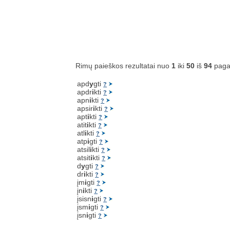
Rimų paieškos rezultatai nuo
1
iki
50
iš
94
paga
apd
y
gti
?
apdr
i
kti
?
apn
i
kti
?
apsir
i
kti
?
apt
i
kti
?
atit
i
kti
?
atl
i
kti
?
atp
i
gti
?
atsil
i
kti
?
atsit
i
kti
?
d
y
gti
?
dr
i
kti
?
įm
i
gti
?
įn
i
kti
?
įsisn
i
gti
?
įsm
i
gti
?
įsn
i
gti
?