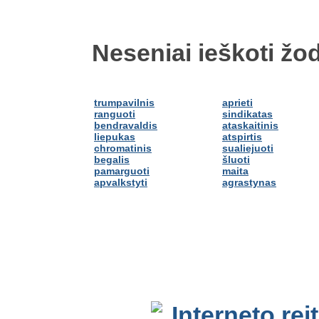
Neseniai ieškoti žod
trumpavilnis
aprieti
ranguoti
sindikatas
bendravaldis
ataskaitinis
liepukas
atspirtis
chromatinis
sualiejuoti
begalis
šluoti
pamarguoti
maita
apvalkstyti
agrastynas