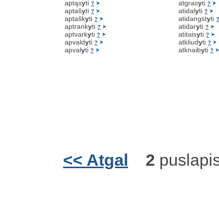
aptąs
y
ti
atgras
y
ti
?
?
aptaš
y
ti
atidal
y
ti
?
?
aptašk
y
ti
atidangst
y
ti
?
aptrank
y
ti
atidar
y
ti
?
?
aptvark
y
ti
atitais
y
ti
?
?
apvald
y
ti
atkliud
y
ti
?
?
apval
y
ti
atknaib
y
ti
?
?
<< Atgal
2
puslapis