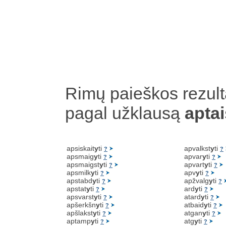
Rimų paieškos rezult
pagal užklausą
aptai
apsiskait
y
ti
apvalkst
y
ti
?
?
apsmaig
y
ti
apvar
y
ti
?
?
apsmaigst
y
ti
apvart
y
ti
?
?
apsmilk
y
ti
apv
y
ti
?
?
apstabd
y
ti
apžvalg
y
ti
?
?
apstat
y
ti
ard
y
ti
?
?
apsvarst
y
ti
atard
y
ti
?
?
apšerkšn
y
ti
atbaid
y
ti
?
?
apšlakst
y
ti
atgan
y
ti
?
?
aptamp
y
ti
atg
y
ti
?
?