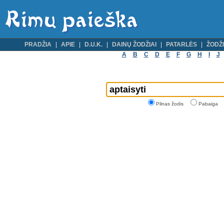
PRADŽIA
APIE
D.U.K.
DAINŲ ŽODŽIAI
PATARLĖS
ŽODŽI
A
B
C
D
E
F
G
H
I
J
Pilnas žodis
Pabaiga