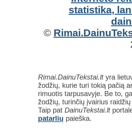
©
Rimai.DainuTekst
Rimai.DainuTekstai.lt
yra lietu
žodžių, kurie turi tokią pačią a
rimuotis tarpusavyje. Be to, gal
žodžių, turinčių įvairius raidži
Taip pat
DainuTekstai.lt
portal
patarlių
paieška.