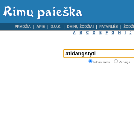
PRADŽIA
APIE
D.U.K.
DAINŲ ŽODŽIAI
PATARLĖS
ŽODŽI
A
B
C
D
E
F
G
H
I
J
Pilnas žodis
Pabaiga