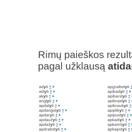
Rimų paieškos rezult
pagal užklausą
atid
ad
y
ti
apgraibst
y
ti
?
aiž
y
ti
apibad
y
ti
?
?
ak
y
ti
apibarst
y
ti
?
?
angl
y
ti
apibraid
y
ti
?
?
apdal
y
ti
apibrauk
y
ti
?
?
apdangst
y
ti
apiplik
y
ti
?
?
apdar
y
ti
apipust
y
ti
?
?
apdauž
y
ti
apkaiš
y
ti
?
?
apdaž
y
ti
apkamš
y
ti
?
?
apdrabst
y
ti
apkapst
y
ti
?
?