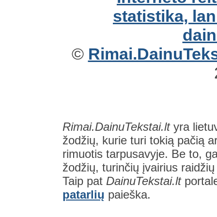
©
Rimai.DainuTekst
Rimai.DainuTekstai.lt
yra lietu
žodžių, kurie turi tokią pačią a
rimuotis tarpusavyje. Be to, gal
žodžių, turinčių įvairius raidži
Taip pat
DainuTekstai.lt
portal
patarlių
paieška.