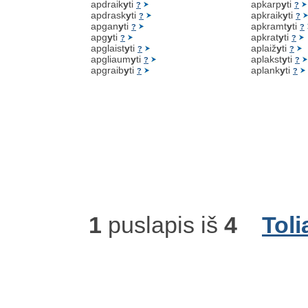
apdraik
y
ti
apkarp
y
ti
?
?
apdrask
y
ti
apkraik
y
ti
?
?
apgan
y
ti
apkramt
y
ti
?
?
apg
y
ti
apkrat
y
ti
?
?
apglaist
y
ti
aplaiž
y
ti
?
?
apgliaum
y
ti
aplakst
y
ti
?
?
apgraib
y
ti
aplank
y
ti
?
?
1
puslapis iš
4
Toli