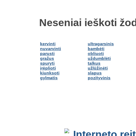
Neseniai ieškoti žod
kervinti
ultragarsinis
nuvarvinti
bambėti
parusti
obliuoti
gražus
uždumblėti
spuryti
talkus
įrėplioti
užlūžinėti
kiunksoti
slapus
gylmatis
pozityvinis