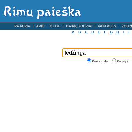
PRADŽIA
APIE
D.U.K.
DAINŲ ŽODŽIAI
PATARLĖS
ŽODŽI
A
B
C
D
E
F
G
H
I
J
Pilnas žodis
Pabaiga