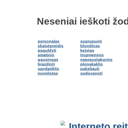
Neseniai ieškoti žod
personalas
sugrupuoti
skaistaveidis
blondinas
paguldyti
keistas
amatinis
trupmeninis
gausingas
nepraustaburnis
brazdinti
plonakaklis
sandariklis
pakeliauti
novelistas
sudovanoti