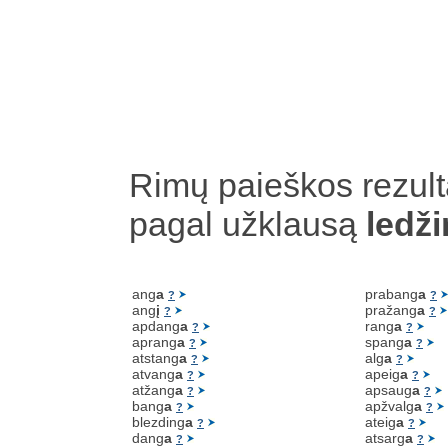
Rimų paieškos rezult
pagal užklausą
ledž
ang
a
prabang
a
?
?
ang
į
pražang
a
?
?
apdang
a
rang
a
?
?
aprang
a
spang
a
?
?
atstang
a
alg
a
?
?
atvang
a
apeig
a
?
?
atžang
a
apsaug
a
?
?
bang
a
apžvalg
a
?
?
blezding
a
ateig
a
?
?
dang
a
atsarg
a
?
?