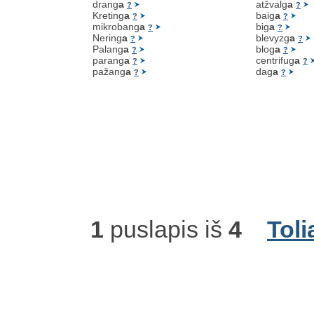
drang
a
atžvalg
a
?
?
Kreting
a
baig
a
?
?
mikrobang
a
big
a
?
?
Nering
a
blevyzg
a
?
?
Palang
a
blog
a
?
?
parang
a
centrifug
a
?
?
pažang
a
dag
a
?
?
1
puslapis iš
4
Toli