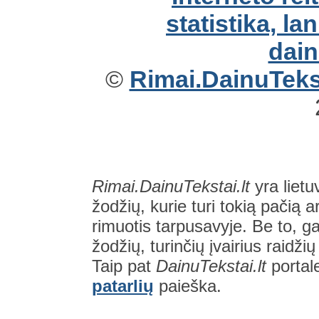
©
Rimai.DainuTekst
Rimai.DainuTekstai.lt
yra lietu
žodžių, kurie turi tokią pačią a
rimuotis tarpusavyje. Be to, gal
žodžių, turinčių įvairius raidži
Taip pat
DainuTekstai.lt
portal
patarlių
paieška.