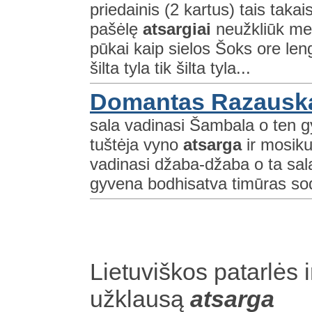
priedainis (2 kartus) tais tak
pašėlę
atsargiai
neužkliūk meil
pūkai kaip sielos Šoks ore lengv
šilta tyla tik šilta tyla...
Domantas Razauska
sala vadinasi Šambala o ten gy
tuštėja vyno
atsarga
ir mosiku
vadinasi džaba-džaba o ta sala
gyvena bodhisatva timūras sod
Lietuviškos patarlės i
užklausą
atsarga