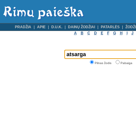
PRADŽIA
APIE
D.U.K.
DAINŲ ŽODŽIAI
PATARLĖS
ŽODŽI
A
B
C
D
E
F
G
H
I
J
Pilnas žodis
Pabaiga