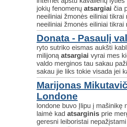
internet apstu kavalierių lyt
jokių fenomenų
atsargiai
čia p
neeiliniai žmonės eiliniai tikrai 
neeiliniai žmonės eiliniai tikrai
Donata - Pasaulį v
ryto sutriko eismas aukšti kabl
milijoną
atsargiai
vyrai mes ki
valdo merginos tau sakau pažiū
sakau jie liks tokie visada jei k
Marijonas Mikutavič
Londone
londone buvo Įlipu į mašinikę 
laimė kad
atsarginis
prie merg
geresni leiboristai nepažįsta