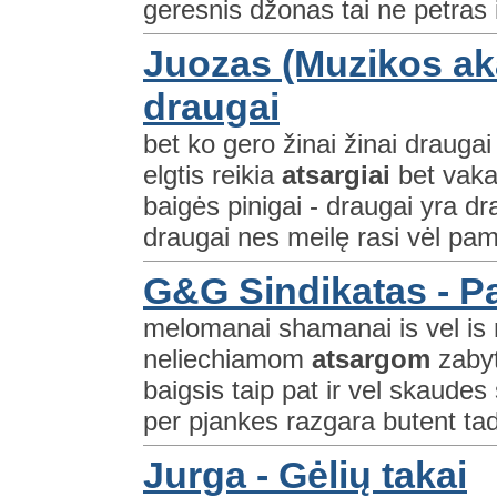
geresnis džonas tai ne petras 
Juozas (Muzikos aka
draugai
bet ko gero žinai žinai draugai
elgtis reikia
atsargiai
bet vakar
baigės pinigai - draugai yra dra
draugai nes meilę rasi vėl pame
G&G Sindikatas - Pa
melomanai shamanai is vel is n
neliechiamom
atsargom
zabyt
baigsis taip pat ir vel skaude
per pjankes razgara butent ta
Jurga - Gėlių takai