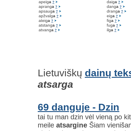
apeig
a
daig
a
?
?
aprang
a
dang
a
?
?
apsaug
a
drang
a
?
?
apžvalg
a
eig
a
?
?
ateig
a
fig
a
?
?
atstang
a
fug
a
?
?
atvang
a
ilg
a
?
?
Lietuviškų
dainų tek
atsarga
69 danguje - Dzin
tai tu man dzin vėl vieną po ki
meile
atsargine
Šiam vienišam