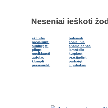
Neseniai ieškoti žod
sklindis
bulviauti
pasiaurinti
socialinis
suniurgzti
chameleonas
pliopti
lamzdelis
nusiklausti
kurpiauti
autolas
prasijudinti
klumpti
parbaigti
prasisunkti
cipuliukas