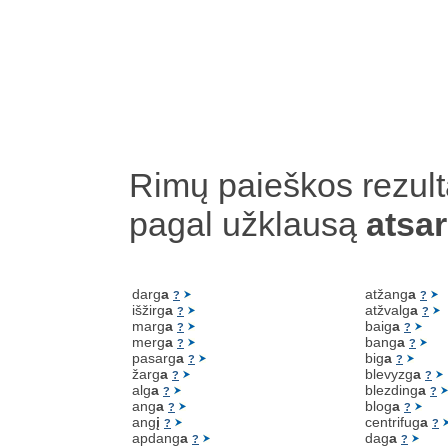
Rimų paieškos rezult
pagal užklausą
atsa
darg
a
atžang
a
?
?
išžirg
a
atžvalg
a
?
?
marg
a
baig
a
?
?
merg
a
bang
a
?
?
pasarg
a
big
a
?
?
žarg
a
blevyzg
a
?
?
alg
a
blezding
a
?
?
ang
a
blog
a
?
?
ang
į
centrifug
a
?
?
apdang
a
dag
a
?
?