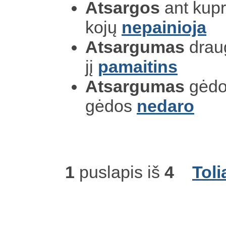
Atsargos
ant kupr
kojų
nepainioja
Atsargumas
draug
jį
pamaitins
Atsargumas
gėdo
gėdos
nedaro
1
puslapis iš
4
Toli