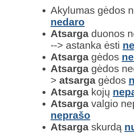
Akylumas gėdos n
nedaro
Atsarga
duonos ne
--> astanka ėsti
ne
Atsarga
gėdos
ne
Atsarga
gėdos ned
>
atsarga
gėdos
Atsarga
kojų
nepa
Atsarga
valgio ne
neprašo
Atsarga
skurdą
n