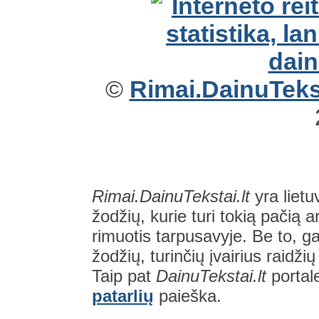
©
Rimai.DainuTekst
Rimai.DainuTekstai.lt
yra lietu
žodžių, kurie turi tokią pačią a
rimuotis tarpusavyje. Be to, gal
žodžių, turinčių įvairius raidži
Taip pat
DainuTekstai.lt
portal
patarlių
paieška.