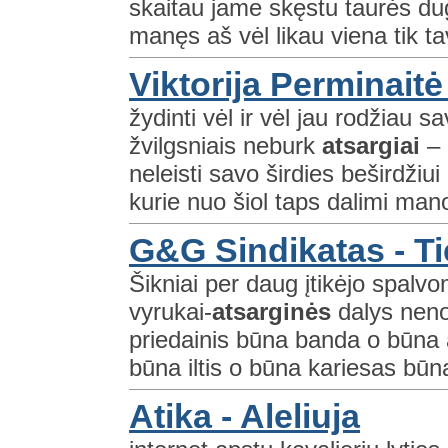
skaitau jame skęstu taurės dug
manęs aš vėl likau viena tik t
Viktorija Perminaitė
žydinti vėl ir vėl jau rodžiau 
žvilgsniais neburk
atsargiai
– 
neleisti savo širdies beširdžiu
kurie nuo šiol taps dalimi ma
G&G Sindikatas - T
Šikniai per daug įtikėjo spalvo
vyrukai-
atsarginės
dalys neno
priedainis būna banda o būna 
būna iltis o būna kariesas būn
Atika - Aleliuja