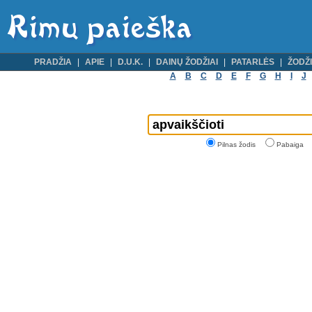
PRADŽIA
APIE
D.U.K.
DAINŲ ŽODŽIAI
PATARLĖS
ŽODŽI
A
B
C
D
E
F
G
H
I
J
Pilnas žodis
Pabaiga