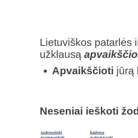
Lietuviškos patarlės i
užklausą
apvaikščio
Apvaikščioti
jūrą
Neseniai ieškoti žod
sukruvinti
kaitros
numaustyti
autorizuoti