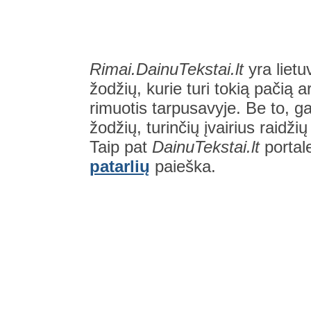
Rimai.DainuTekstai.lt
yra lietu
žodžių, kurie turi tokią pačią a
rimuotis tarpusavyje. Be to, gal
žodžių, turinčių įvairius raidži
Taip pat
DainuTekstai.lt
portal
patarlių
paieška.