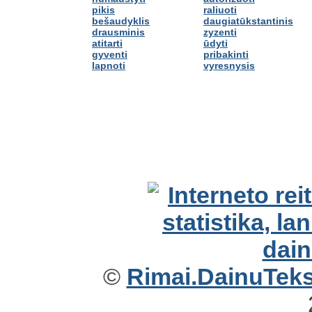
pikis
raliuoti
bešaudyklis
daugiatūkstantinis
drausminis
zyzenti
atitarti
ūdyti
gyventi
pribakinti
lapnoti
vyresnysis
©
Rimai.DainuTekst