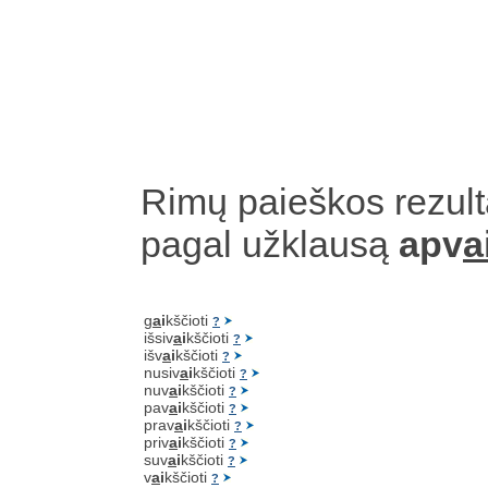
Rimų paieškos rezult
pagal užklausą
apv
a
g
a
i
kščioti
?
išsiv
a
i
kščioti
?
išv
a
i
kščioti
?
nusiv
a
i
kščioti
?
nuv
a
i
kščioti
?
pav
a
i
kščioti
?
prav
a
i
kščioti
?
priv
a
i
kščioti
?
suv
a
i
kščioti
?
v
a
i
kščioti
?