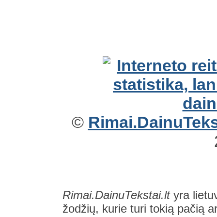
©
Rimai.DainuTekst
Rimai.DainuTekstai.lt
yra lietu
žodžių, kurie turi tokią pačią a