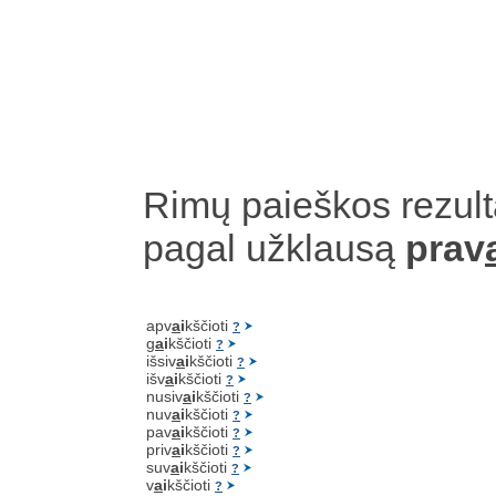
Rimų paieškos rezult
pagal užklausą
prav
apv
a
i
kščioti
?
g
a
i
kščioti
?
išsiv
a
i
kščioti
?
išv
a
i
kščioti
?
nusiv
a
i
kščioti
?
nuv
a
i
kščioti
?
pav
a
i
kščioti
?
priv
a
i
kščioti
?
suv
a
i
kščioti
?
v
a
i
kščioti
?