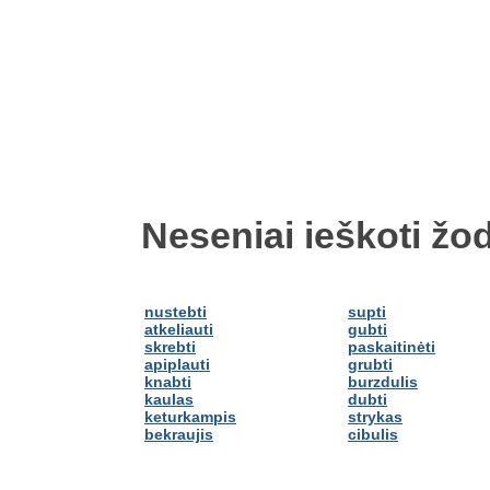
Neseniai ieškoti žod
nustebti
supti
atkeliauti
gubti
skrebti
paskaitinėti
apiplauti
grubti
knabti
burzdulis
kaulas
dubti
keturkampis
strykas
bekraujis
cibulis