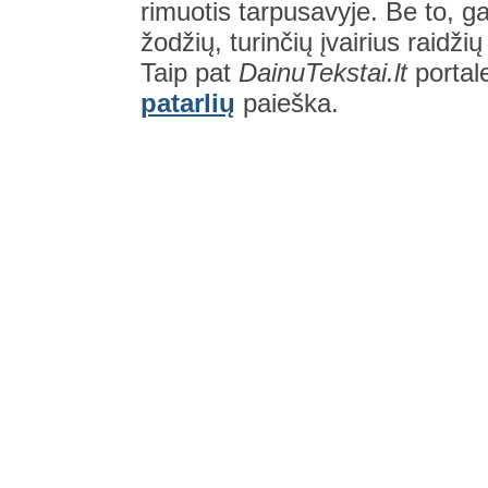
rimuotis tarpusavyje. Be to, gal
žodžių, turinčių įvairius raidži
Taip pat
DainuTekstai.lt
portal
patarlių
paieška.