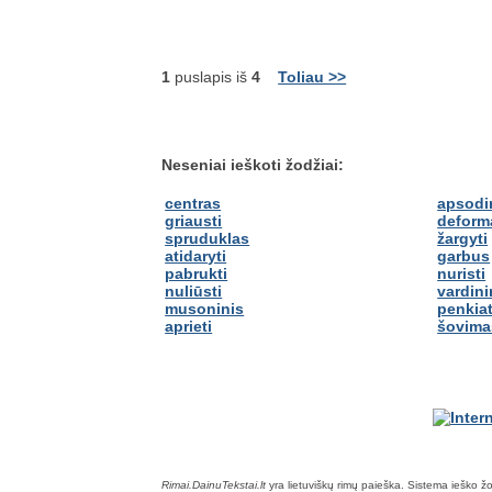
1
puslapis iš
4
Toliau >>
Neseniai ieškoti žodžiai:
centras
apsodi
griausti
deform
spruduklas
žargyti
atidaryti
garbus
pabrukti
nuristi
nuliūsti
vardini
musoninis
penkia
aprieti
šovima
Rimai.DainuTekstai.lt
yra lietuviškų rimų paieška. Sistema ieško žodž