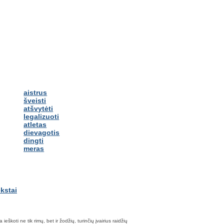
aistrus
šveisti
atšvytėti
legalizuoti
atletas
dievagotis
dingti
meras
škoti ne tik rimų, bet ir žodžių, turinčių įvairius raidžių