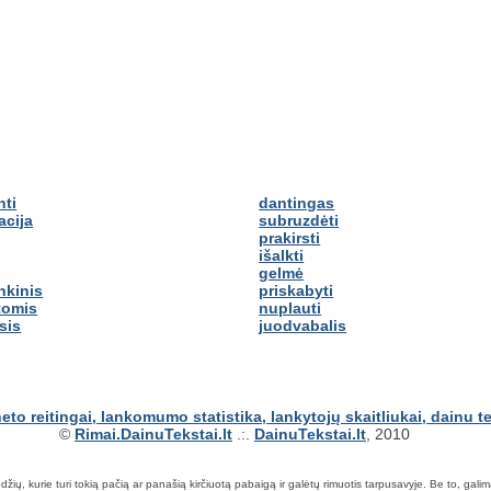
nti
dantingas
acija
subruzdėti
prakirsti
išalkti
gelmė
nkinis
priskabyti
tomis
nuplauti
sis
juodvabalis
©
Rimai.DainuTekstai.lt
.:.
DainuTekstai.lt
, 2010
ių, kurie turi tokią pačią ar panašią kirčiuotą pabaigą ir galėtų rimuotis tarpusavyje. Be to, galima ie