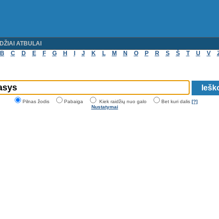
DŽIAI ATBULAI
B
C
D
E
F
G
H
I
J
K
L
M
N
O
P
R
S
Š
T
U
V
Pilnas žodis
Pabaiga
Kiek raidžių nuo galo
Bet kuri dalis
[?]
Nustatymai