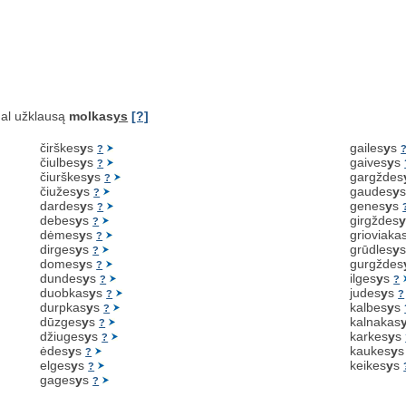
al užklausą
molkas
ys
[?]
čirškes
y
s
gailes
y
s
?
čiulbes
y
s
gaives
y
s
?
čiurškes
y
s
gargždes
?
čiužes
y
s
gaudes
y
?
dardes
y
s
genes
y
s
?
debes
y
s
girgždes
?
dėmes
y
s
grioviaka
?
dirges
y
s
grūdles
y
?
domes
y
s
gurgždes
?
dundes
y
s
ilges
y
s
?
?
duobkas
y
s
judes
y
s
?
?
durpkas
y
s
kalbes
y
s
?
dūzges
y
s
kalnakas
?
džiuges
y
s
karkes
y
s
?
ėdes
y
s
kaukes
y
?
elges
y
s
keikes
y
s
?
gages
y
s
?