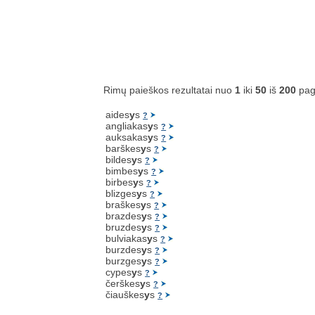
Rimų paieškos rezultatai nuo
1
iki
50
iš
200
pag
aides
y
s
?
angliakas
y
s
?
auksakas
y
s
?
barškes
y
s
?
bildes
y
s
?
bimbes
y
s
?
birbes
y
s
?
blizges
y
s
?
braškes
y
s
?
brazdes
y
s
?
bruzdes
y
s
?
bulviakas
y
s
?
burzdes
y
s
?
burzges
y
s
?
cypes
y
s
?
čerškes
y
s
?
čiauškes
y
s
?