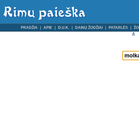
PRADŽIA
APIE
D.U.K.
DAINŲ ŽODŽIAI
PATARLĖS
ŽO
A