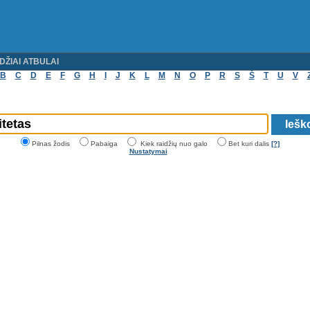
DŽIAI ATBULAI
B
C
D
E
F
G
H
I
J
K
L
M
N
O
P
R
S
Š
T
U
V
Pilnas žodis
Pabaiga
Kiek raidžių nuo galo
Bet kuri dalis
[?]
Nustatymai