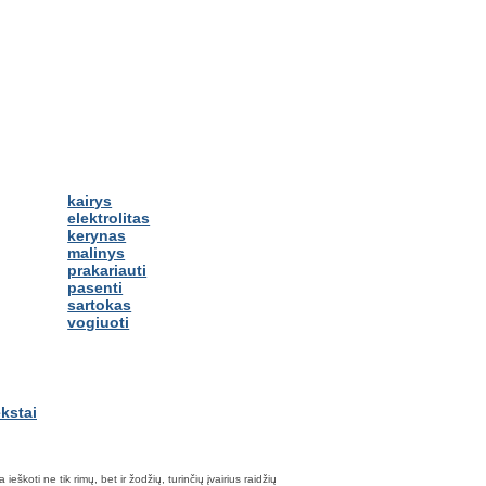
kairys
elektrolitas
kerynas
malinys
prakariauti
pasenti
sartokas
vogiuoti
škoti ne tik rimų, bet ir žodžių, turinčių įvairius raidžių