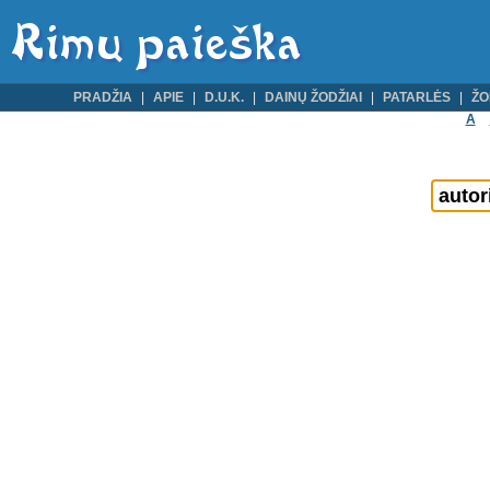
PRADŽIA
APIE
D.U.K.
DAINŲ ŽODŽIAI
PATARLĖS
ŽO
A