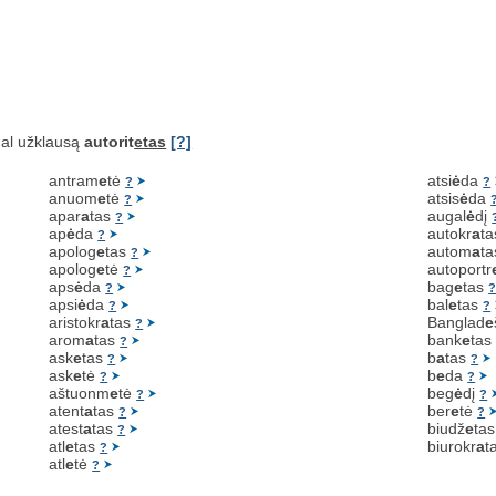
al užklausą
autorit
etas
[?]
antram
e
tė
atsi
ė
da
?
?
anuom
e
tė
atsis
ė
da
?
apar
a
tas
augal
ė
dį
?
ap
ė
da
autokr
a
t
?
apolog
e
tas
autom
a
t
?
apolog
e
tė
autoportr
?
aps
ė
da
bag
e
tas
?
apsi
ė
da
bal
e
tas
?
?
aristokr
a
tas
Banglad
e
?
arom
a
tas
bank
e
ta
?
ask
e
tas
b
a
tas
?
?
ask
e
tė
b
e
da
?
?
aštuonm
e
tė
beg
ė
dį
?
?
atent
a
tas
ber
e
tė
?
?
atest
a
tas
biudž
e
ta
?
atl
e
tas
biurokr
a
t
?
atl
e
tė
?