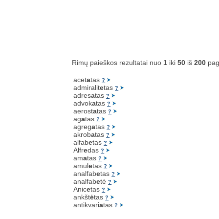
Rimų paieškos rezultatai nuo
1
iki
50
iš
200
pag
acet
a
tas
?
admiralit
e
tas
?
adres
a
tas
?
advok
a
tas
?
aerost
a
tas
?
ag
a
tas
?
agreg
a
tas
?
akrob
a
tas
?
alfab
e
tas
?
Alfr
e
das
?
am
a
tas
?
amul
e
tas
?
analfab
e
tas
?
analfab
e
tė
?
Anic
e
tas
?
ankšt
ė
tas
?
antikvari
a
tas
?