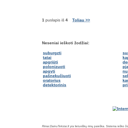
1
puslapis iš
4
Toliau >>
Neseniai ieškoti žodžiai:
suburgzti
su
tatai
ka
apgriūti
de
polonizuoti
pj
apgyti
nu
pašnekučiuoti
se
oratorius
ka
detektorinis
pr
Rimai.DainuTekstai.lt
yra lietuviškų rimų paieška. Sistema ieško žodž