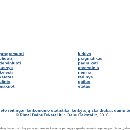
programuoti
kirklys
pliuoti
pragmatikas
derviniuoti
padraikyti
ausnys
atverstinis
kviesti
nemira
kstetas
radinys
ulinis
gailus
imaknoti
etatas
©
Rimai.DainuTekstai.lt
.:.
DainuTekstai.lt
, 2010
ių, kurie turi tokią pačią ar panašią kirčiuotą pabaigą ir galėtų rimuotis tarpusavyje. Be to, galima ie