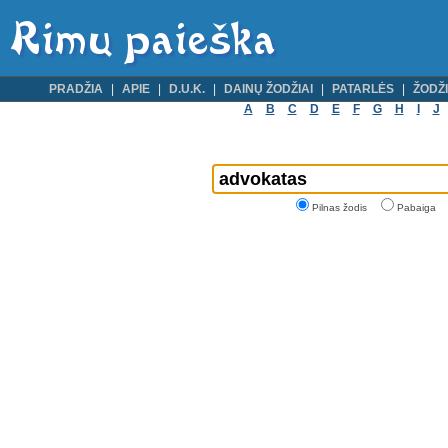
PRADŽIA
APIE
D.U.K.
DAINŲ ŽODŽIAI
PATARLĖS
ŽODŽI
A
B
C
D
E
F
G
H
I
J
Pilnas žodis
Pabaiga