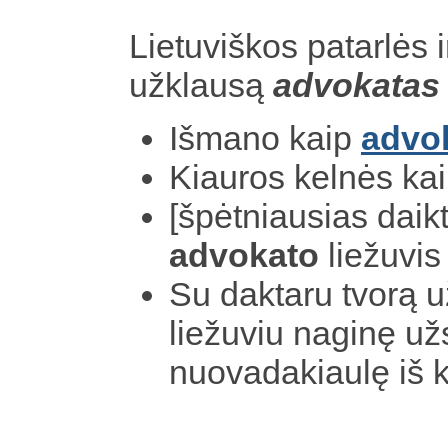
Lietuviškos patarlės i
užklausą
advokatas
Išmano kaip
advo
Kiauros kelnės ka
[špėtniausias daik
advokato
liežuvis
Su daktaru tvorą u
liežuviu naginę užs
nuovadakiaulę iš