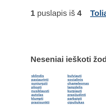
1
puslapis iš
4
Toli
Neseniai ieškoti žod
sklindis
bulviauti
pasiaurinti
socialinis
suniurgzti
chameleonas
pliopti
lamzdelis
nusiklausti
kurpiauti
autolas
prasijudinti
klumpti
parbaigti
prasisunkti
cipuliukas