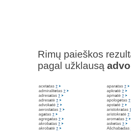
Rimų paieškos rezult
pagal užklausą
advo
acet
a
tas
apar
a
tas
?
?
admiralit
e
tas
apkr
a
tė
?
?
adres
a
tas
apm
a
tė
?
?
adres
a
tė
apolog
e
tas
?
?
advok
a
tė
apst
a
tė
?
?
aerost
a
tas
aristokr
a
tas
?
ag
a
tas
aristokr
a
tė
?
?
agreg
a
tas
arom
a
tas
?
?
akrob
a
tas
ask
e
tas
?
?
akrob
a
tė
Ašchab
a
das
?