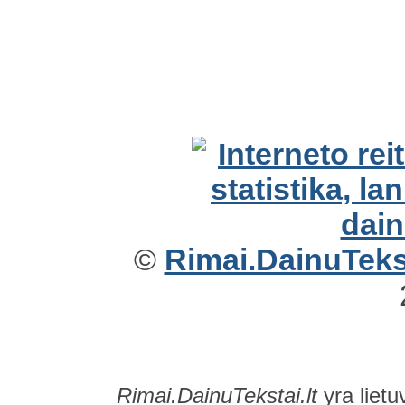
©
Rimai.DainuTekst
Rimai.DainuTekstai.lt
yra lietu