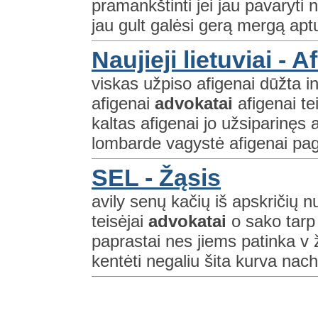
pramankštinti jei jau pavaryti n
jau gult galėsi gerą mergą aptu
Naujieji lietuviai - A
viskas užpiso afigenai dūžta i
afigenai
advokatai
afigenai te
kaltas afigenai jo užsiparinęs 
lombarde vagystė afigenai pag
SEL - Žąsis
avily senų kačių iš apskričių n
teisėjai
advokatai
o sako tarp 
paprastai nes jiems patinka v 
kentėti negaliu šita kurva nach