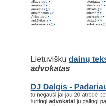
alfab
e
tas
atent
a
tas
?
?
am
a
tas
atest
a
tas
?
?
amul
e
tas
atkr
a
tė
?
?
analfab
e
tas
atl
e
tas
?
?
Anic
e
tas
atsikr
a
tė
?
?
ankšt
ė
tas
atst
a
tė
?
?
antikvari
a
tas
autokr
a
tas
?
?
Lietuviškų
dainų tek
advokatas
DJ Dalgis - Padaria
tu negausi jai jau 20 atrodė bet
turtingi
advokatai
jų galingi p