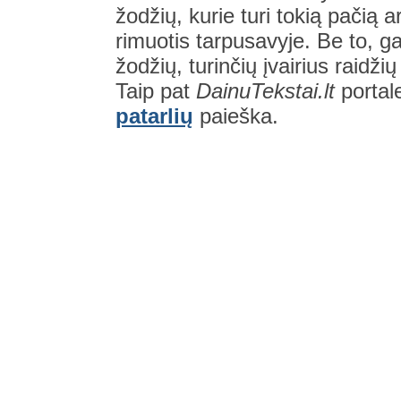
žodžių, kurie turi tokią pačią a
rimuotis tarpusavyje. Be to, gal
žodžių, turinčių įvairius raidži
Taip pat
DainuTekstai.lt
portal
patarlių
paieška.