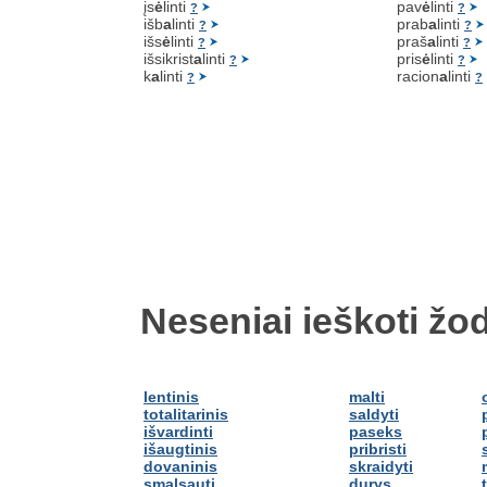
įs
ė
linti
pav
ė
linti
?
?
išb
a
linti
prab
a
linti
?
?
išs
ė
linti
praš
a
linti
?
?
išsikrist
a
linti
pris
ė
linti
?
?
k
a
linti
racion
a
linti
?
?
Neseniai ieškoti žod
lentinis
malti
totalitarinis
saldyti
išvardinti
paseks
išaugtinis
pribristi
dovaninis
skraidyti
smalsauti
durys