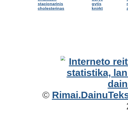
stacionarinis
gytis
cholesterinas
knirkt
©
Rimai.DainuTekst