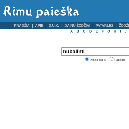
PRADŽIA
APIE
D.U.K.
DAINŲ ŽODŽIAI
PATARLĖS
ŽODŽI
A
B
C
D
E
F
G
H
I
J
Pilnas žodis
Pabaiga