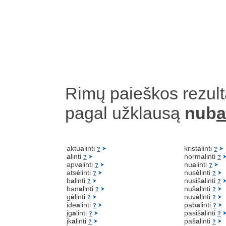
Rimų paieškos rezult
pagal užklausą
nub
a
aktu
a
linti
krist
a
linti
?
?
a
linti
norm
a
linti
?
?
apv
a
linti
nu
a
linti
?
?
ats
ė
linti
nus
ė
linti
?
?
b
a
linti
nusiš
a
linti
?
?
ban
a
linti
nuš
a
linti
?
?
g
ė
linti
nuv
ė
linti
?
?
ide
a
linti
pab
a
linti
?
?
įg
a
linti
pasiš
a
linti
?
?
įk
a
linti
paš
a
linti
?
?