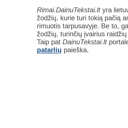
Rimai.DainuTekstai.lt
yra lietu
žodžių, kurie turi tokią pačią a
rimuotis tarpusavyje. Be to, gal
žodžių, turinčių įvairius raidži
Taip pat
DainuTekstai.lt
portal
patarlių
paieška.