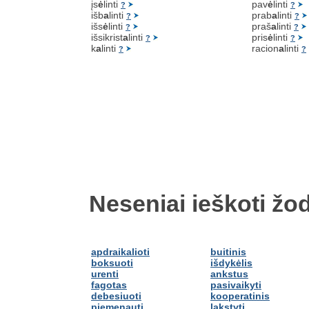
įs
ė
linti
pav
ė
linti
?
?
išb
a
linti
prab
a
linti
?
?
išs
ė
linti
praš
a
linti
?
?
išsikrist
a
linti
pris
ė
linti
?
?
k
a
linti
racion
a
linti
?
?
Neseniai ieškoti žod
apdraikalioti
buitinis
boksuoti
išdykėlis
urenti
ankstus
fagotas
pasivaikyti
debesiuoti
kooperatinis
piemenauti
lakstyti