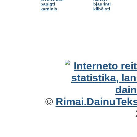
papigti
bjaurinti
karninis
klibčioti
©
Rimai.DainuTekst