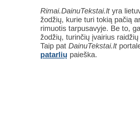
Rimai.DainuTekstai.lt
yra lietu
žodžių, kurie turi tokią pačią a
rimuotis tarpusavyje. Be to, gal
žodžių, turinčių įvairius raidži
Taip pat
DainuTekstai.lt
portal
patarlių
paieška.