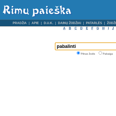
PRADŽIA
APIE
D.U.K.
DAINŲ ŽODŽIAI
PATARLĖS
ŽODŽI
A
B
C
D
E
F
G
H
I
J
Pilnas žodis
Pabaiga