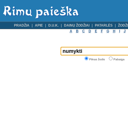
PRADŽIA
APIE
D.U.K.
DAINŲ ŽODŽIAI
PATARLĖS
ŽODŽI
A
B
C
D
E
F
G
H
I
J
Pilnas žodis
Pabaiga