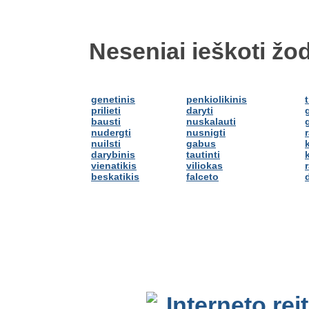
Neseniai ieškoti žod
genetinis
penkiolikinis
prilieti
daryti
bausti
nuskalauti
nudergti
nusnigti
nuilsti
gabus
darybinis
tautinti
k
vienatikis
viliokas
beskatikis
falceto