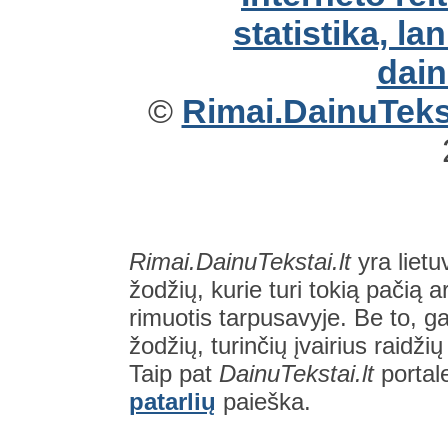
©
Rimai.DainuTekst
Rimai.DainuTekstai.lt
yra lietu
žodžių, kurie turi tokią pačią a
rimuotis tarpusavyje. Be to, gal
žodžių, turinčių įvairius raidži
Taip pat
DainuTekstai.lt
portal
patarlių
paieška.