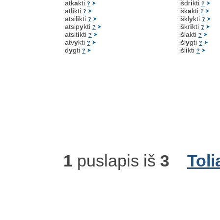
atk
a
kti
išdr
i
kti
?
?
atl
i
kti
išk
a
kti
?
?
atsil
i
kti
iškl
y
kti
?
?
atsip
y
kti
iškr
i
kti
?
?
atsit
i
kti
išl
a
kti
?
?
atv
y
kti
išl
y
gti
?
?
d
y
gti
išl
i
kti
?
?
1
puslapis iš
3
Toli