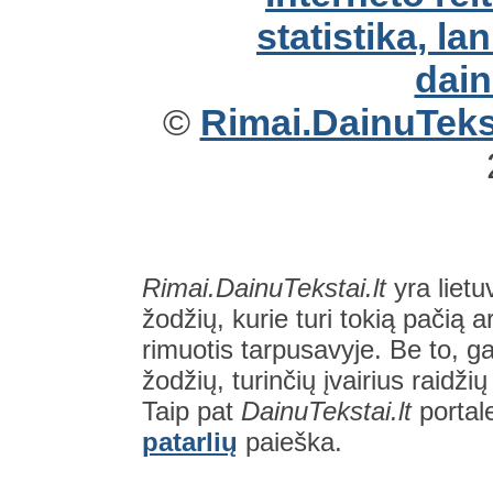
©
Rimai.DainuTekst
Rimai.DainuTekstai.lt
yra lietu
žodžių, kurie turi tokią pačią a
rimuotis tarpusavyje. Be to, gal
žodžių, turinčių įvairius raidži
Taip pat
DainuTekstai.lt
portal
patarlių
paieška.