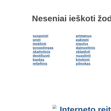
Neseniai ieškoti žod
suspeisti
primanus
groti
pakirpti
moklinti
eigulys
gyvastingas
dainuotinis
skaitytinis
sklaidyti
destiliuoti
nuzulinti
bardas
kriokinti
reljefinis
pilnokas