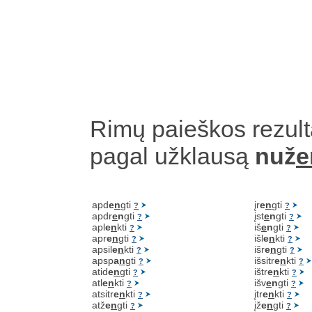
Rimų paieškos rezult
pagal užklausą
nuž
e
apd
e
n
gti
įr
e
n
gti
?
?
apdr
e
n
gti
įst
e
n
gti
?
?
apl
e
n
kti
iš
e
n
gti
?
?
apr
e
n
gti
išl
e
n
kti
?
?
apsil
e
n
kti
išr
e
n
gti
?
?
apsp
a
n
gti
išsitr
e
n
kti
?
?
atid
e
n
gti
ištr
e
n
kti
?
?
atl
e
n
kti
išv
e
n
gti
?
?
atsitr
e
n
kti
įtr
e
n
kti
?
?
atž
e
n
gti
įž
e
n
gti
?
?