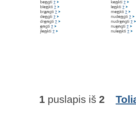
b
e
n
gti
k
e
n
kti
?
?
bl
e
n
kti
l
e
n
kti
?
?
br
a
n
gti
m
e
n
kti
?
?
d
e
n
gti
nud
e
n
gti
?
?
dr
e
n
gti
nudr
e
n
gti
?
?
e
n
gti
nu
e
n
gti
?
?
įl
e
n
kti
nul
e
n
kti
?
?
1
puslapis iš
2
Toli