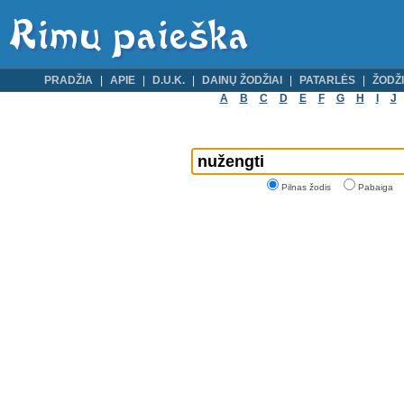
PRADŽIA
APIE
D.U.K.
DAINŲ ŽODŽIAI
PATARLĖS
ŽODŽI
A
B
C
D
E
F
G
H
I
J
Pilnas žodis
Pabaiga