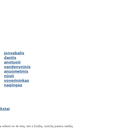
jonvabalis
dantis
anotuoti
vandenyninis
anuometinis
nūsti
voverininkas
nagingas
škoti ne tik rimų, bet ir žodžių, turinčių įvairius raidžių