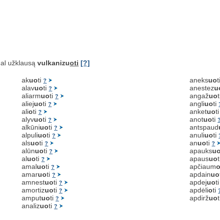
al užklausą
vulkanizu
oti
[?]
ak
uo
ti
aneks
uo
t
?
alav
uo
ti
anestez
u
?
aliarm
uo
ti
angaž
uo
?
aliej
uo
ti
angli
uo
ti
?
ali
o
ti
anket
uo
t
?
alyv
uo
ti
anot
uo
ti
?
alkūni
uo
ti
antspaud
?
alpuli
uo
ti
anuli
uo
ti
?
als
uo
ti
an
uo
ti
?
?
alūn
uo
ti
apauks
u
?
al
uo
ti
apaus
uo
?
amal
uo
ti
apčiaum
?
amar
uo
ti
apdain
uo
?
amnest
uo
ti
apdej
uo
t
?
amortiz
uo
ti
apdėli
o
ti
?
amput
uo
ti
apdirž
uo
?
analiz
uo
ti
?