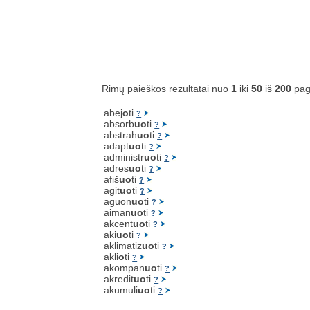
Rimų paieškos rezultatai nuo
1
iki
50
iš
200
pag
abej
o
ti
?
absorb
uo
ti
?
abstrah
uo
ti
?
adapt
uo
ti
?
administr
uo
ti
?
adres
uo
ti
?
afiš
uo
ti
?
agit
uo
ti
?
aguon
uo
ti
?
aiman
uo
ti
?
akcent
uo
ti
?
aki
uo
ti
?
aklimatiz
uo
ti
?
akli
o
ti
?
akompan
uo
ti
?
akredit
uo
ti
?
akumuli
uo
ti
?