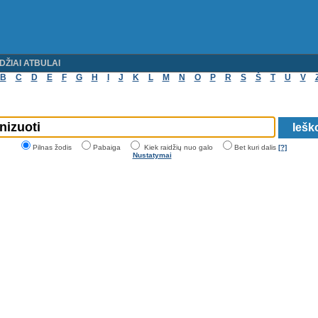
DŽIAI ATBULAI
B
C
D
E
F
G
H
I
J
K
L
M
N
O
P
R
S
Š
T
U
V
Pilnas žodis
Pabaiga
Kiek raidžių nuo galo
Bet kuri dalis
[?]
Nustatymai