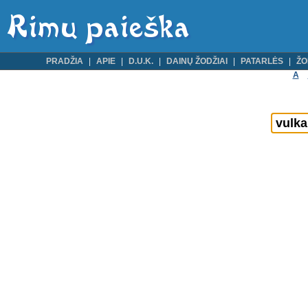
PRADŽIA
APIE
D.U.K.
DAINŲ ŽODŽIAI
PATARLĖS
ŽO
A