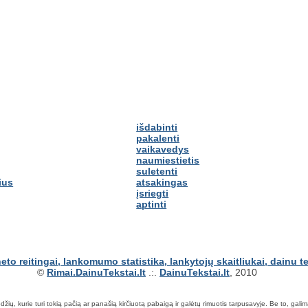
išdabinti
pakalenti
vaikavedys
naumiestietis
suletenti
ius
atsakingas
įsriegti
aptinti
©
Rimai.DainuTekstai.lt
.:.
DainuTekstai.lt
, 2010
ių, kurie turi tokią pačią ar panašią kirčiuotą pabaigą ir galėtų rimuotis tarpusavyje. Be to, galima ie