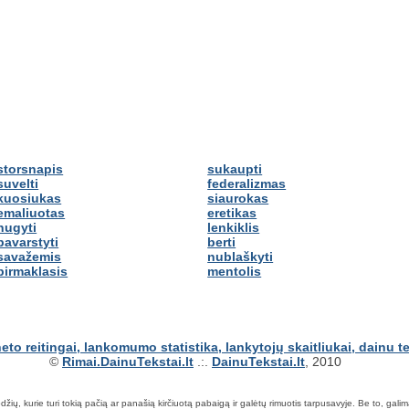
storsnapis
sukaupti
suvelti
federalizmas
kuosiukas
siaurokas
emaliuotas
eretikas
nugyti
lenkiklis
pavarstyti
berti
savažemis
nublaškyti
pirmaklasis
mentolis
©
Rimai.DainuTekstai.lt
.:.
DainuTekstai.lt
, 2010
ių, kurie turi tokią pačią ar panašią kirčiuotą pabaigą ir galėtų rimuotis tarpusavyje. Be to, galima ie