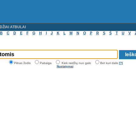
DŽIAI ATBULAI
B
C
D
E
F
G
H
I
J
K
L
M
N
O
P
R
S
Š
T
U
V
Pilnas žodis
Pabaiga
Kiek raidžių nuo galo
Bet kuri dalis
[?]
Nustatymai