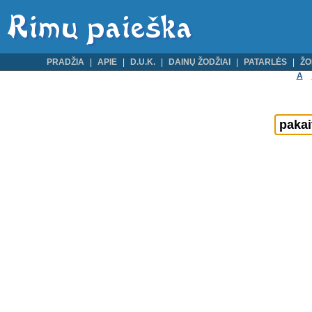
PRADŽIA
APIE
D.U.K.
DAINŲ ŽODŽIAI
PATARLĖS
ŽO
A