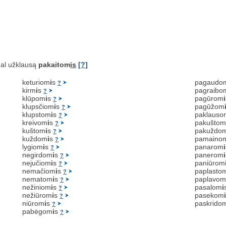
al užklausą
pakaitom
is
[?]
keturiom
i
s
pagaudo
?
kirm
i
s
pagraibo
?
klūpom
i
s
pagūrom
i
?
klupsčiom
i
s
pagūžom
?
klupstom
i
s
paklauso
?
kreivom
i
s
pakušto
?
kuštom
i
s
pakuždo
?
kuždom
i
s
pamaino
?
lygiom
i
s
panarom
i
?
negirdom
i
s
panerom
i
?
nejučiom
i
s
paniūrom
?
nemačiom
i
s
paplasto
?
nematom
i
s
paplavo
?
nežiniom
i
s
pasalom
i
?
nežiūrom
i
s
pasekom
?
niūrom
i
s
paskrido
?
pabėgom
i
s
?