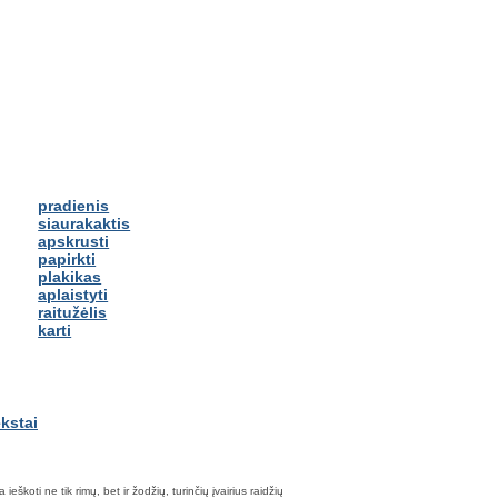
pradienis
siaurakaktis
apskrusti
papirkti
plakikas
aplaistyti
raitužėlis
karti
škoti ne tik rimų, bet ir žodžių, turinčių įvairius raidžių