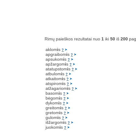
Rimų paieškos rezultatai nuo
1
iki
50
iš
200
pag
aklom
i
s
?
apgraibom
i
s
?
apsukom
i
s
?
apžargom
i
s
?
atatupstom
i
s
?
atbulom
i
s
?
atkaitom
i
s
?
atspirom
i
s
?
atžagariom
i
s
?
basom
i
s
?
bėgom
i
s
?
dykom
i
s
?
greitom
i
s
?
gretom
i
s
?
gulom
i
s
?
išžargom
i
s
?
juokom
i
s
?