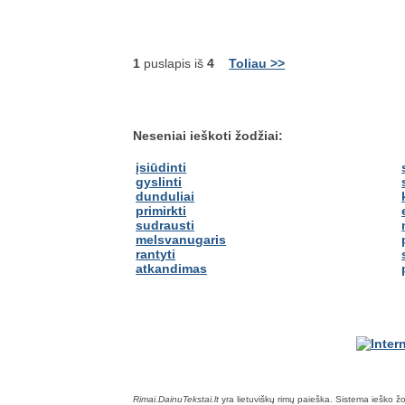
1
puslapis iš
4
Toliau >>
Neseniai ieškoti žodžiai:
įsiūdinti
gyslinti
dunduliai
primirkti
sudrausti
melsvanugaris
rantyti
atkandimas
Rimai.DainuTekstai.lt
yra lietuviškų rimų paieška. Sistema ieško žodž