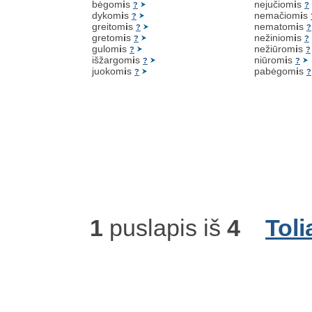
bėgom
i
s
nejučiom
i
s
?
?
dykom
i
s
nemačiom
i
s
?
greitom
i
s
nematom
i
s
?
?
gretom
i
s
nežiniom
i
s
?
?
gulom
i
s
nežiūrom
i
s
?
?
išžargom
i
s
niūrom
i
s
?
?
juokom
i
s
pabėgom
i
s
?
?
1
puslapis iš
4
Toli