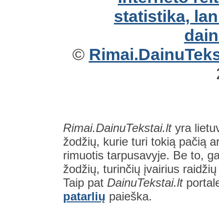
©
Rimai.DainuTekst
Rimai.DainuTekstai.lt
yra lietu
žodžių, kurie turi tokią pačią a
rimuotis tarpusavyje. Be to, gal
žodžių, turinčių įvairius raidži
Taip pat
DainuTekstai.lt
portal
patarlių
paieška.