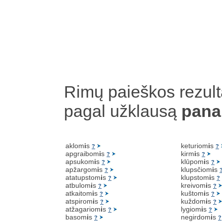
Rimų paieškos rezult
pagal užklausą
pan
aklom
i
s
keturiom
i
s
?
?
apgraibom
i
s
kirm
i
s
?
?
apsukom
i
s
klūpom
i
s
?
?
apžargom
i
s
klupsčiom
i
s
?
atatupstom
i
s
klupstom
i
s
?
?
atbulom
i
s
kreivom
i
s
?
?
atkaitom
i
s
kuštom
i
s
?
?
atspirom
i
s
kuždom
i
s
?
?
atžagariom
i
s
lygiom
i
s
?
?
basom
i
s
negirdom
i
s
?
?