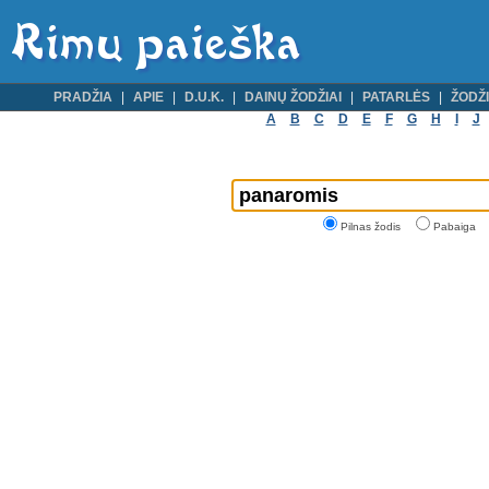
PRADŽIA
APIE
D.U.K.
DAINŲ ŽODŽIAI
PATARLĖS
ŽODŽI
A
B
C
D
E
F
G
H
I
J
Pilnas žodis
Pabaiga