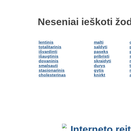
Neseniai ieškoti žod
lentinis
malti
totalitarinis
saldyti
išvardinti
paseks
išaugtinis
pribristi
dovaninis
skraidyti
smalsauti
durys
stacionarinis
gytis
cholesterinas
knirkt