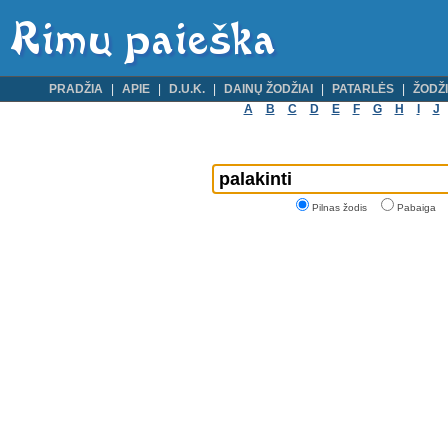
PRADŽIA
APIE
D.U.K.
DAINŲ ŽODŽIAI
PATARLĖS
ŽODŽI
A
B
C
D
E
F
G
H
I
J
Pilnas žodis
Pabaiga