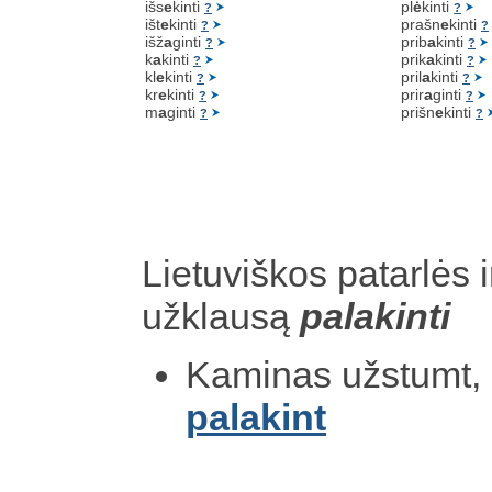
išs
e
kinti
pl
ė
kinti
?
?
išt
e
kinti
prašn
e
kinti
?
?
išž
a
ginti
prib
a
kinti
?
?
k
a
kinti
prik
a
kinti
?
?
kl
e
kinti
pril
a
kinti
?
?
kr
e
kinti
prir
a
ginti
?
?
m
a
ginti
prišn
e
kinti
?
?
Lietuviškos patarlės i
užklausą
palakinti
Kaminas užstumt, 
palakint