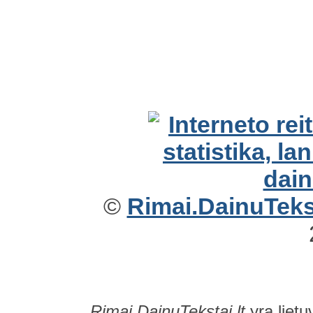
©
Rimai.DainuTekst
Rimai.DainuTekstai.lt
yra lietu