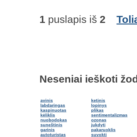
1
puslapis iš
2
Toli
Neseniai ieškoti žod
avinis
ketinis
labdaringas
lopinys
kaspinuotas
plikas
kėliklis
sentimentalizmas
nuobodokas
ozonas
suneštinis
jukdyti
garinis
pakaruoklis
autoturistas
suvokti