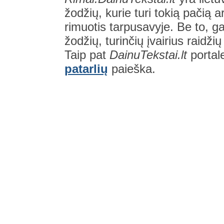
žodžių, kurie turi tokią pačią a
rimuotis tarpusavyje. Be to, gal
žodžių, turinčių įvairius raidži
Taip pat
DainuTekstai.lt
portal
patarlių
paieška.