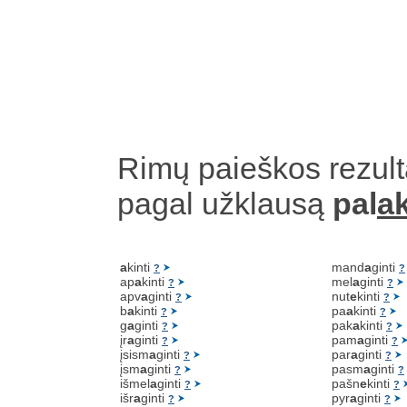
Rimų paieškos rezult
pagal užklausą
pal
ak
a
kinti
mand
a
ginti
?
?
ap
a
kinti
mel
a
ginti
?
?
apv
a
ginti
nut
e
kinti
?
?
b
a
kinti
pa
a
kinti
?
?
g
a
ginti
pak
a
kinti
?
?
įr
a
ginti
pam
a
ginti
?
?
įsism
a
ginti
par
a
ginti
?
?
įsm
a
ginti
pasm
a
ginti
?
?
išmel
a
ginti
pašn
e
kinti
?
?
išr
a
ginti
pyr
a
ginti
?
?