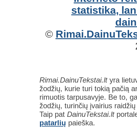
©
Rimai.DainuTekst
Rimai.DainuTekstai.lt
yra lietu
žodžių, kurie turi tokią pačią a
rimuotis tarpusavyje. Be to, gal
žodžių, turinčių įvairius raidži
Taip pat
DainuTekstai.lt
portal
patarlių
paieška.