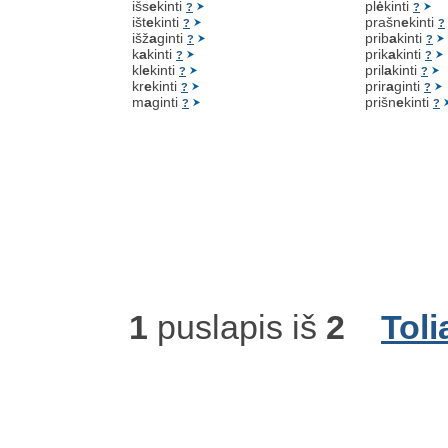
išs
e
kinti
pl
ė
kinti
?
?
išt
e
kinti
prašn
e
kinti
?
?
išž
a
ginti
prib
a
kinti
?
?
k
a
kinti
prik
a
kinti
?
?
kl
e
kinti
pril
a
kinti
?
?
kr
e
kinti
prir
a
ginti
?
?
m
a
ginti
prišn
e
kinti
?
?
1
puslapis iš
2
Toli