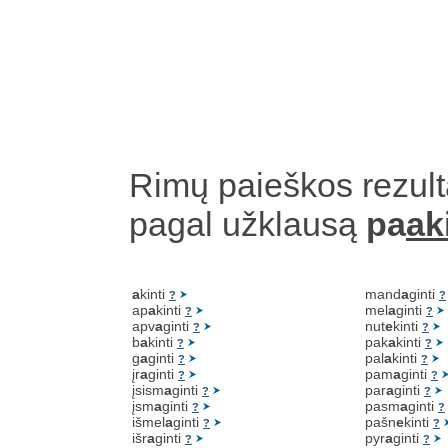
Rimų paieškos rezult
pagal užklausą
pa
ak
a
kinti
mand
a
ginti
?
?
ap
a
kinti
mel
a
ginti
?
?
apv
a
ginti
nut
e
kinti
?
?
b
a
kinti
pak
a
kinti
?
?
g
a
ginti
pal
a
kinti
?
?
įr
a
ginti
pam
a
ginti
?
?
įsism
a
ginti
par
a
ginti
?
?
įsm
a
ginti
pasm
a
ginti
?
?
išmel
a
ginti
pašn
e
kinti
?
?
išr
a
ginti
pyr
a
ginti
?
?