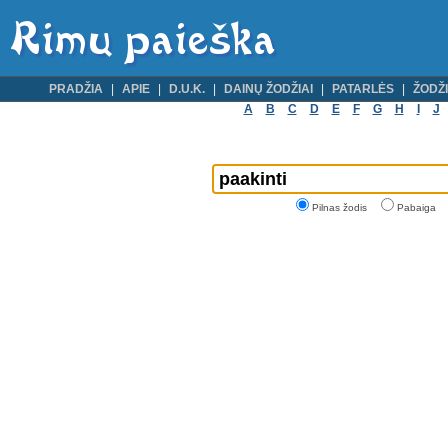
PRADŽIA
APIE
D.U.K.
DAINŲ ŽODŽIAI
PATARLĖS
ŽODŽI
A
B
C
D
E
F
G
H
I
J
Pilnas žodis
Pabaiga