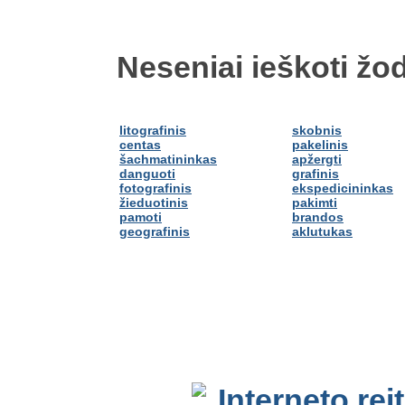
Neseniai ieškoti žod
litografinis
skobnis
centas
pakelinis
šachmatininkas
apžergti
danguoti
grafinis
fotografinis
ekspedicininkas
žieduotinis
pakimti
pamoti
brandos
geografinis
aklutukas